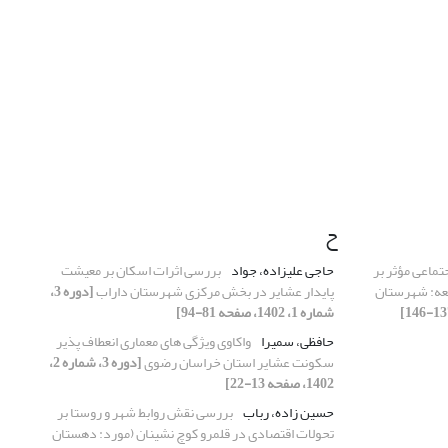
ح
تماعی مؤثر بر
حاجی علیزاده، جواد
بررسی اثرات اسکان بر معیشت
لعه: شهرستان
پایدار عشایر در بخش مرکزی شهرستان داراب
[دوره 3،
شماره 1، 1402، صفحه 81-94]
حافظی، سمیرا
واکاوی ویژگی های معماری انعطاف پذیر
سکونت عشایر استان خراسان رضوی
[دوره 3، شماره 2،
1402، صفحه 13-22]
حسین زاده، رباب
بررسی نقش روابط شهر و روستا بر
تحولات اقتصادی در قلمرو کوچ نشینان (مورد: دهستان