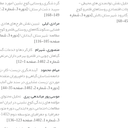
لیل نقش توانمندی های محیطی -
گردشگری روستایی کوچ نشین (مورد مطال
ولات اقتصادی روستاهای قلمرو کوچ
سپید دشت لرستان)
گانرود شهرستان تالش
[دوره 3، شماره
149-168]
مرادی، لیلی
تبیین نقش طرح‌های هادی د
فضایی سکونتگاه‌های روستایی قلمرو کوچ
مطالعه: شهرستان آبدانان)
صفحه 105-116]
منصوری، شهرام
کارکردها و خدمات گس
گیاهان چوبی در قلمرو بهره‌برداران مرتع
شماره 2، 1402، صفحه 1-12]
مهام، محمود
آینده‌نگری «زیست-کارِ» 
جامعه‌شناسان گیاهی و دام‌پروران متقدم 
موردی: زیست عشایری در سند ملی آما
[دوره 3، شماره 2، 1402، صفحه 35-44]
موسی پور میاندهی، پری
تحلیل محتوای
مؤلفه های زندگی کوچ نشینی در ایران (مط
مطالعات اجتماعی دوره ابتدایی،دوره مت
جغرافیا، و جغرافیای متوسطه دوم (1402-1401))
3، شماره 1، 1402، صفحه 123-136]