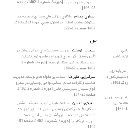
سیروان شهر نوسود)
[دوره 3، شماره 1، 1402، صفحه
95-106]
حصاری، پدرام
واکاوی ویژگی های معماری انعطاف پذیر
سکونت عشایر استان خراسان رضوی
[دوره 3، شماره 2،
1402، صفحه 13-22]
س
ادی
سبحانی، نوبخت
بررسی سیاست‌های اجرایی دولت در
ان نیکشهر)
تأمین مسکن گروه‌های کم‌درآمد قلمرو کوچ نشینان
(مورد مطالعه: شهرستان ارومیه)
[دوره 3، شماره 1،
1402، صفحه 67-80]
در پایداری
 نشینان(مورد
سرگلزایی، علیرضا
شناسایی مقوله های توسعه مدیریت
[دوره 3، شماره 2، 1402،
مناسب و کارآمد منابع انسانی نواحی روستایی در قلمرو
کوچ نشینان شهرستان خاش
[دوره 3، شماره 2، 1402،
صفحه 23-34]
رات زیست‌جهان
لعه‌: ایل
سعیدی، محسن
مطالعه تطبیقی کیفیت معیشت عشایر
اسکان‌یافته در کانون جمعیتی سلین با عشایر کوچنده
(مطالعه موردی: دهستان قشلاق بخش آبش احمد
شهرستان کلیبر)
[دوره 3، شماره 2، 1402، صفحه 91-
104]