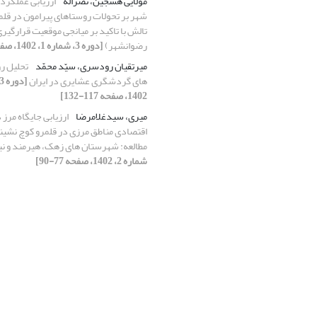
مولایی هشجین، نصراله
ارزیابی عملکرد
شهر بر تحولات روستاهای پیرامون در قل
تالش با تاکید بر میانجی موقعیت‌ قرارگیر
رضوانشهر)
[دوره 3، شماره 1، 1402، صفحه 1-12]
میرتقیان رودسری، سیّد محمّد
تحلیل ر
های گردشگری عشایری در ایران
1402، صفحه 117-132]
میری، سیدغلامرضا
ارزیابی جایگاه مرز 
اقتصادی مناطق مرزی در قلمرو کوچ نشین
مطالعه: شهرستان های زهک، هیرمند و نی
شماره 2، 1402، صفحه 77-90]