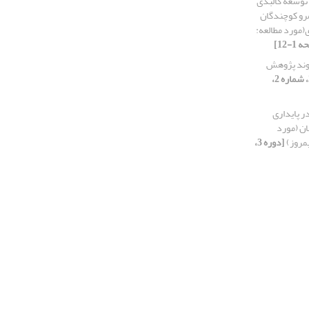
 توسعه کالبدی
مرو کوچندگان
ی(مورد مطالعه:
وند پژوهش
[دوره 3، شماره 2،
در پایداری
ان (مورد
مروز)
[دوره 3،