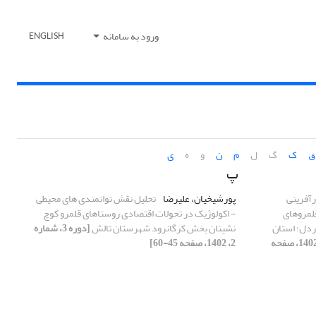
ورود به سامانه
ENGLISH
ق
ک
گ
ل
م
ن
و
ه
ی
پ
رآفرینی
پورشیخیان، علیرضا
تحلیل نقش توانمندی های محیطی
لمروهای
- اکولوژیک در تحولات اقتصادی روستاهای قلمرو کوچ
ردل؛ استان
نشینان بخش کرگانرود شهرستان تالش
[دوره 3، شماره
[دوره 3، شماره 2، 1402، صفحه
2، 1402، صفحه 45-60]