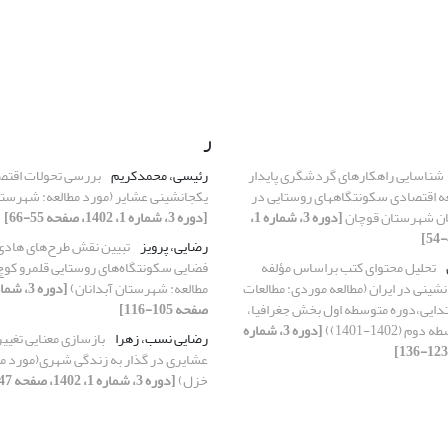
ر
شناسایی راهکارهای گردشگری پایدار
رئیسی، محمدکریم
بررسی تحولات اقتص
در راستای توسعه اقتصادی سکونتگاه‎های روستایی در
یکجانشینی عشایر (مورد مطالعه: شهرست
ان شهرستان قوچان
[دوره 3، شماره 1،
[دوره 3، شماره 1، 1402، صفحه 55-66]
رضایی، پرویز
تبیین نقش طرح‌های هادی 
تحلیل محتوای کتب براساس مؤلفه
فضایی سکونتگاه‌های روستایی قلمرو کوچ
شینی در ایران (مطالعه موردی: مطالعات
مطالعه: شهرستان آبدانان)
تدایی،دوره متوسطه اول بخش جغرافیا،
صفحه 105-116]
(1402-1401))
[دوره 3، شماره
رضایی نسب، زهرا
بازسازی معنایی تغیی
عشایری در گذار به زندگی شهری(مورد مطا
خزل)
[دوره 3، شماره 1، 1402، صفحه 147-162]