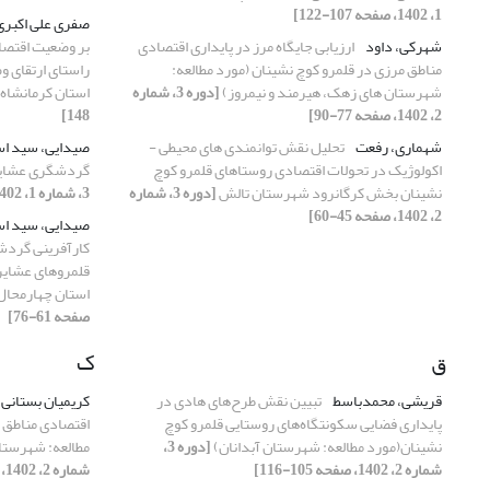
1، 1402، صفحه 107-122]
صفری علی اکبر
شهرکی، داود
ارزیابی جایگاه مرز در پایداری اقتصادی
بر وضعیت اقتصا
مناطق مرزی در قلمرو کوچ نشینان (مورد مطالعه:
راستای ارتقای 
شهرستان های زهک، هیرمند و نیمروز)
[دوره 3، شماره
استان کرمانشاه
2، 1402، صفحه 77-90]
148]
شهماری، رفعت
تحلیل نقش توانمندی های محیطی -
صیدایی، سید ا
اکولوژیک در تحولات اقتصادی روستاهای قلمرو کوچ
گردشگری عشایری
نشینان بخش کرگانرود شهرستان تالش
[دوره 3، شماره
3، شماره 1، 1402، صفحه 13-30]
2، 1402، صفحه 45-60]
صیدایی، سید ا
کارآفرینی گردشگ
قلمروهای عشایر
استان چهارمحال 
صفحه 61-76]
ق
ک
قریشی، محمدباسط
تبیین نقش طرح‌های هادی در
کریمیان بستانی،
پایداری فضایی سکونتگاه‌های روستایی قلمرو کوچ
اقتصادی مناطق م
نشینان(مورد مطالعه: شهرستان آبدانان)
[دوره 3،
مطالعه: شهرستا
شماره 2، 1402، صفحه 105-116]
شماره 2، 1402، صفحه 77-90]