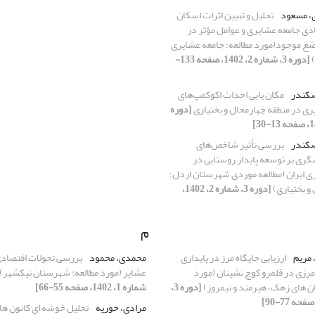
ی، مسعود
تحلیل و تبیین اثرات اسکان
دی جامعه عشایری و عوامل مؤثر در
وضع موجود(مورد مطالعه: جامعه عشایری
)
[دوره 3، شماره 2، 1402، صفحه 133-
سکندر
مکان یابی احداث اکوکمپ‌های
 در منطقه چهارمحال و بختیاری
[دوره
سکندر
بررسی تأثیر شاخص‌های
ری بر توسعه پایدار روستایی در
ی ایران (مطالعه موردی شهرستان اردل؛
و بختیاری)
[دوره 3، شماره 2، 1402،
م
 مریم
ارزیابی جایگاه مرز در پایداری
محمدی، محمود
بررسی تحولات اقتصاد
رزی در قلمرو کوچ نشینان (مورد
عشایر (مورد مطالعه: شهرستان نیکشهر)
ن های زهک، هیرمند و نیمروز)
[دوره 3،
شماره 1، 1402، صفحه 55-66]
مرادی، حوریه
تحلیل خوشه ای کانون ه