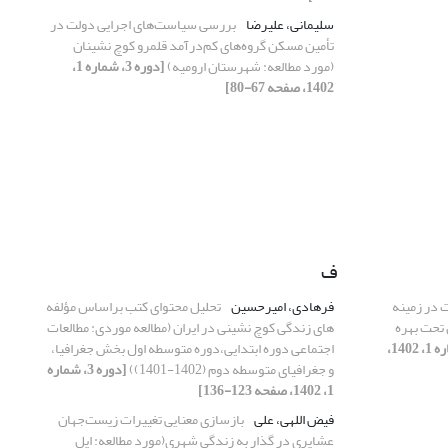
سلیمانی، علیرضا
بررسی سیاست‌های اجرایی دولت در
تأمین مسکن گروه‌های کم‌درآمد قلمرو کوچ نشینان
(مورد مطالعه: شهرستان ارومیه)
[دوره 3، شماره 1،
1402، صفحه 67-80]
ف
 در زمینه
فرهادی، امیرحسین
تحلیل محتوای کتب براساس مؤلفه
 تحت بهره
های زندگی کوچ نشینی در ایران (مطالعه موردی: مطالعات
[دوره 3، شماره 1، 1402،
اجتماعی دوره ابتدایی،دوره متوسطه اول بخش جغرافیا،
و جغرافیای متوسطه دوم (1402-1401))
[دوره 3، شماره
1، 1402، صفحه 123-136]
فیض اللهی، علی
بازسازی معنایی تغییرات زیست‌جهان
عشایری در گذار به زندگی شهری(مورد مطالعه‌: ایل