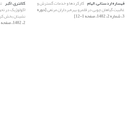
قهساره اردستانی، الهام
کارکردها و خدمات گسترش و
کلانتری، اکبر
تح
غالبیت گیاهان چوبی در قلمرو بهره‌برداران مرتعی
[دوره
اکولوژیک در تح
3، شماره 2، 1402، صفحه 1-12]
نشینان بخش کر
2، 1402، صفحه 45-60]