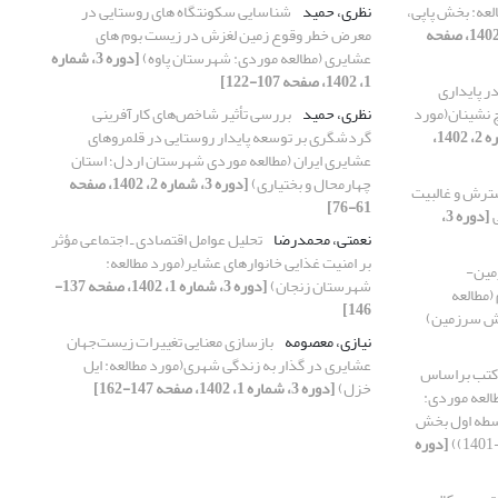
عه: بخش پاپی،
نظری، حمید
شناسایی سکونتگاه های روستایی در
[دوره 3، شماره 2، 1402، صفحه
معرض خطر وقوع زمین لغزش در زیست بوم های
عشایری (مطالعه موردی: شهرستان پاوه)
[دوره 3، شماره
1، 1402، صفحه 107-122]
ر پایداری
 نشینان(مورد
نظری، حمید
بررسی تأثیر شاخص‌های کارآفرینی
[دوره 3، شماره 2، 1402،
گردشگری بر توسعه پایدار روستایی در قلمروهای
عشایری ایران (مطالعه موردی شهرستان اردل؛ استان
چهارمحال و بختیاری)
[دوره 3، شماره 2، 1402، صفحه
ترش و غالبیت
61-76]
ی
[دوره 3،
نعمتی، محمدرضا
تحلیل عوامل اقتصادی ـ اجتماعی مؤثر
بر امنیت غذایی خانوارهای عشایر(مورد مطالعه:
زمین-
شهرستان زنجان)
[دوره 3، شماره 1، 1402، صفحه 137-
(مطالعه
146]
یش سرزمین)
نیازی، معصومه
بازسازی معنایی تغییرات زیست‌جهان
عشایری در گذار به زندگی شهری(مورد مطالعه‌: ایل
 کتب براساس
خزل)
[دوره 3، شماره 1، 1402، صفحه 147-162]
العه موردی:
وسطه اول بخش
[دوره