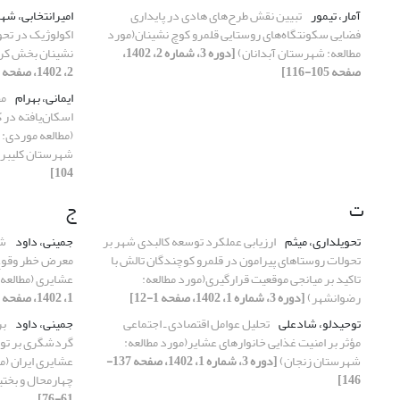
آمار، تیمور
تبیین نقش طرح‌های هادی در پایداری
امیرانتخابی، شه
فضایی سکونتگاه‌های روستایی قلمرو کوچ نشینان(مورد
اکولوژیک در تح
مطالعه: شهرستان آبدانان)
[دوره 3، شماره 2، 1402،
نشینان بخش کر
صفحه 105-116]
2، 1402، صفحه 45-60]
ایمانی، بهرام
مط
اسکان‌یافته در 
(مطالعه موردی:
شهرستان کلیبر
104]
ت
ج
تحویلداری، میثم
ارزیابی عملکرد توسعه کالبدی شهر بر
جمینی، داود
شن
تحولات روستاهای پیرامون در قلمرو کوچندگان تالش با
معرض خطر وقوع
تاکید بر میانجی موقعیت‌ قرارگیری(مورد مطالعه:
عشایری (مطالعه
رضوانشهر)
[دوره 3، شماره 1، 1402، صفحه 1-12]
1، 1402، صفحه 107-122]
توحیدلو، شادعلی
تحلیل عوامل اقتصادی ـ اجتماعی
جمینی، داود
بر
مؤثر بر امنیت غذایی خانوارهای عشایر(مورد مطالعه:
گردشگری بر توس
شهرستان زنجان)
[دوره 3، شماره 1، 1402، صفحه 137-
عشایری ایران (
146]
چهارمحال و بختی
61-76]