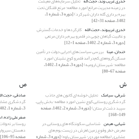
خدری غریب وند، حجت اله
تحلیل سرمایه‌های معیشت
در زمینه مدیریت مراتع(مورد مطالعه: مرتع قلنگان تحت
بهره برداری گله داران شهرکرد)
[دوره 3، شماره 1،
1402، صفحه 31-42]
خدری غریبوند، حجت الله
کارکردها و خدمات گسترش
و غالبیت گیاهان چوبی در قلمرو بهره‌برداران مرتعی
[دوره 3، شماره 2، 1402، صفحه 1-12]
خندان، مینا
بررسی سیاست‌های اجرایی دولت در تأمین
مسکن گروه‌های کم‌درآمد قلمرو کوچ نشینان (مورد
مطالعه: شهرستان ارومیه)
[دوره 3، شماره 1، 1402،
صفحه 67-80]
ش
ص
شرفی، سیامک
تحلیل خوشه ای کانون های جاذب
صادقی، حجت الل
گردشگری روستایی کوچ نشین (مورد مطالعه: بخش پاپی،
گردشگری عشایری
سپید دشت لرستان)
[دوره 3، شماره 2، 1402، صفحه
3، شماره 1، 1402، صفحه 13-30]
149-168]
صفرعلی زاده، ا
شهابی، هیمن
شناسایی سکونتگاه های روستایی در
روستا بر تحولات
معرض خطر وقوع زمین لغزش در زیست بوم های
دهستان سیروان
عشایری (مطالعه موردی: شهرستان پاوه)
[دوره 3، شماره
صفحه 95-106]