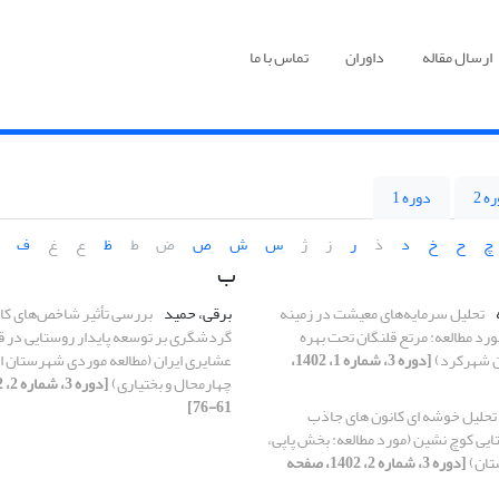
ارسال مقاله
داوران
تماس با ما
ه 2
دوره 1
چ
ح
خ
د
ذ
ر
ز
ژ
س
ش
ص
ض
ط
ظ
ع
غ
ف
ب
تحلیل سرمایه‌های معیشت در زمینه
برقی، حمید
بررسی تأثیر شاخص‌های کا
رد مطالعه: مرتع قلنگان تحت بهره
گردشگری بر توسعه پایدار روستایی در ق
ان شهرکرد)
[دوره 3، شماره 1، 1402،
عشایری ایران (مطالعه موردی شهرستان ا
چهارمحال و بختیاری)
61-76]
تحلیل خوشه ای کانون های جاذب
ی کوچ نشین (مورد مطالعه: بخش پاپی،
تان)
[دوره 3، شماره 2، 1402، صفحه