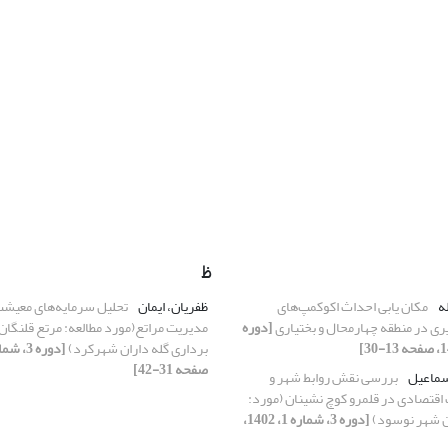
ظ
ه
مکان یابی احداث اکوکمپ‌های
ظفریان، ایمان
تحلیل سرمایه‌های معیشت
 در منطقه چهارمحال و بختیاری
[دوره
مدیریت مراتع(مورد مطالعه: مرتع قلنگان
برداری گله داران شهرکرد)
صفحه 31-42]
سماعیل
بررسی نقش روابط شهر و
 اقتصادی در قلمرو کوچ نشینان (مورد:
 شهر نوسود)
[دوره 3، شماره 1، 1402،