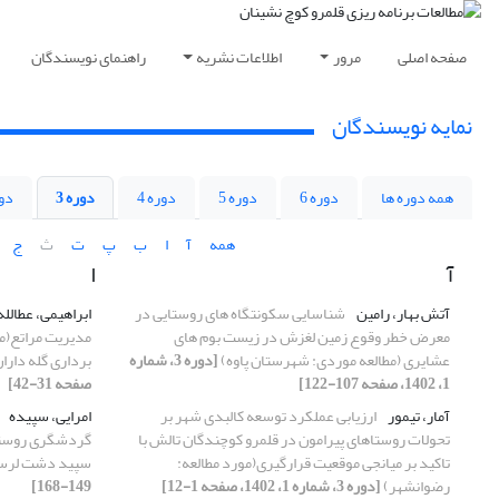
صفحه اصلی
مرور
اطلاعات نشریه
راهنمای نویسندگان
نمایه نویسندگان
همه دوره ها
دوره 6
دوره 5
دوره 4
دوره 3
دور
همه
آ
ا
ب
پ
ت
ث
ج
آ
ا
آتش بهار، رامین
شناسایی سکونتگاه های روستایی در
ابراهیمی، عطالله
معرض خطر وقوع زمین لغزش در زیست بوم های
مدیریت مراتع(مو
عشایری (مطالعه موردی: شهرستان پاوه)
[دوره 3، شماره
برداری گله دار
1، 1402، صفحه 107-122]
صفحه 31-42]
آمار، تیمور
ارزیابی عملکرد توسعه کالبدی شهر بر
امرایی، سپیده
تحولات روستاهای پیرامون در قلمرو کوچندگان تالش با
گردشگری روستای
تاکید بر میانجی موقعیت‌ قرارگیری(مورد مطالعه:
سپید دشت لرس
رضوانشهر)
[دوره 3، شماره 1، 1402، صفحه 1-12]
149-168]