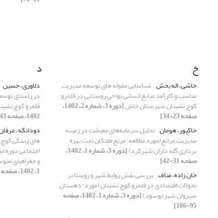
خ
د
خاشی، اله بخش
شناسایی مقوله های توسعه مدیریت
دلاوری، حسین
مناسب و کارآمد منابع انسانی نواحی روستایی در قلمرو
کوچ نشینان شهرستان خاش
[دوره 3، شماره 2، 1402،
قلمرو کوچ نشین
صفحه 23-34]
1402، صفحه 43-54]
خاکپور، هومان
تحلیل سرمایه‌های معیشت در زمینه
دودانگه، عرفان
مدیریت مراتع(مورد مطالعه: مرتع قلنگان تحت بهره
های زندگی کوچ ن
برداری گله داران شهرکرد)
[دوره 3، شماره 1، 1402،
اجتماعی دوره اب
صفحه 31-42]
و جغرافیای متوسطه دوم 
1، 1402، صفحه 123-136]
خان زاده، مناف
بررسی نقش روابط شهر و روستا بر
تحولات اقتصادی در قلمرو کوچ نشینان (مورد: دهستان
سیروان شهر نوسود)
[دوره 3، شماره 1، 1402، صفحه
95-106]