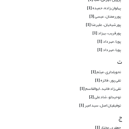
پهلوان زاده، حمیده
[1]
پوررمضان، عیسی
[3]
پورشیخیان، علیرضا
[1]
پورقریب، بهزاد
[1]
پویا، مهرداد
[1]
پویا، مهرداد
[1]
ت
تحویلداری، میثم
[1]
تقی پور، فائزه
[1]
تقی زاد فانید، ابوالقاسم
[1]
توحیدلو، شادعلی
[2]
توفیقیان اصل، سید امیر
[1]
ج
جعفری، مختار
[1]