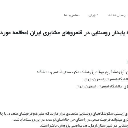
ارسال مقاله
داوران
تماس با ما
پایدار روستایی در قلمروهای عشایری ایران (مطالعه مور
ران. (پژوهشگر پاره وقت پژوهشکده کردستان‌شناسی، دانشگاه
انشگاه اصفهان، اصفهان، ایران
زی، دانشگاه اصفهان، اصفهان، ایران
 زیستی سکونتگاه­های روستایی متعددی قرار دارند که علی­رغم ظرفیت­های متعدد، با چال
ری می­تواند ظرفیت مهمی در راستای حل چالش­های توسعه در این روستاها باشد.
 روستایی در شهرستان اردل، هدف اصلی پژوهش حاضر است.