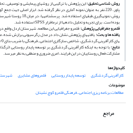
روش ­شناسی تحقیق:
پاور، 220 نفر به عنوان نمونه آماری در نظر گرفته شد. ابزار اصلی جهت ج
روش نمونه­گیری طبقه­
بوده است. برای تجریه و تحلیل داده­ها از نرم­افزار SPSS استفاده شد.
قلمرو جغرافیایی پژوهش:
قلمرو جغرافیایی این مطالعه، شهرستان اردل واقع در
یافته ­ها و بحث:
های کارآفرینی گردشگری، شاخص سازگاری اجتماعی ـ فرهنگی با ضریب بتای 556/0، بیشترین اثر را بر توسعه پایدار روستایی داشته است.
نتایج:
با توجه به اینکه کارآفرینی گردشگری بر توسعه پایدار روستایی اثرگ
مشارکت فعال روستاییان در این فرایند، امری ضروری و منطقی به نظر می­رسد.
کلیدواژه‌ها
کارآفرینی گردشگری
توسعه پایدار روستایی
قلمروهای عشایری
شهرستان
موضوعات
مطالعات برنامه ریزی اجتماعی ـ فرهنگی قلمرو کوچ نشینان
مراجع