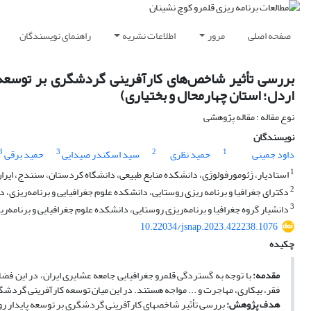
صفحه اصلی
مرور
اطلاعات نشریه
راهنمای نویسندگان
بررسی تأثیر شاخص‌های کارآفرینی گردشگری بر توسعه 
اردل؛ استان چهارمحال و بختیاری)
نوع مقاله : مقاله پژوهشی
نویسندگان
3
3
2
1
داود جمینی
حمید نظری
سید اسکندر صیدایی
حمید برقی
1
استادیار، ژئومورفولوژی، دانشکده منابع طبیعی، دانشگاه کردستان، سنندج، ای
2
دکترای جغرافیا و برنامه ریزی روستایی، دانشکده علوم جغرافیایی و برنامه‌ریزی، د
3
دانشیار گروه جغرافیا و برنامه‌ریزی روستایی، دانشکده علوم جغرافیایی و برنامه‌ری
10.22034/jsnap.2023.422238.1076
چکیده
مقدمه:
با توجه به گستردگی قلمرو جغرافیایی جامعه عشایری ایران، در این فضای
فقر، بیکاری، مهاجرت و ... مواجه هستند. در این میان توسعه کارآفرینی گردشگ
هدف پژوهش:
بررسی تأثیر شاخص­های کارآفرینی گردشگری بر توسعه پایدار