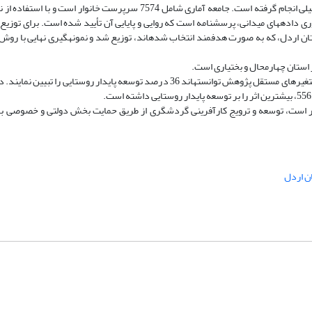
این پژوهش با ترکیبی از روش­های پیمایشی و توصیفی ـ تحلیلی انجام گرفته است. جامعه آماری شامل 7574 سرپرست خ
مع آوری داده­های میدانی، پرسشنامه است که روایی و پایایی آن تأیید شده است. برای توزیع 
ای استفاده شد. پرسشنامه­ها، در میان 18 روستا شهرستان اردل، که به صورت هدفمند انتخاب شده­اند، توزیع شد و نمونه­گیری نهای
 استان چهارمحال و بختیاری است.
یافته­های پژوهش نشان داد در مدل رگرسیونی برازش شده، متغیرهای مستقل پژوهش توانسته­اند 36 درصد توسعه پایدار روستایی
ذار است، توسعه و ترویج کارآفرینی گردشگری از طریق حمایت بخش دولتی و خصوصی با
 اردل