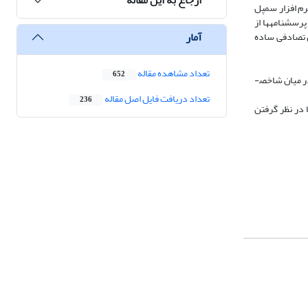
انوار است و با استفاده از نرم افزار سمپل
پرسشنامه­ها از
آمار
ی با روش تصادفی ساده
تعداد مشاهده مقاله
652
 را تبیین نمایند. در میان شاخص­
تعداد دریافت فایل اصل مقاله
236
 در نظر گرفتن