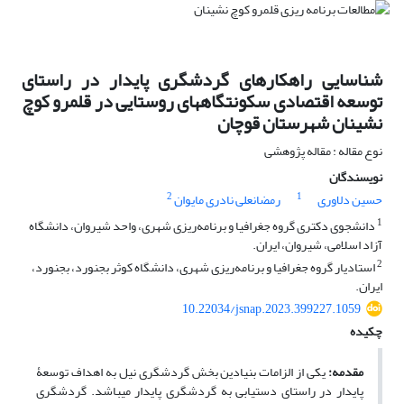
شناسایی راهکارهای گردشگری پایدار در راستای
توسعه اقتصادی سکونتگاه‎های روستایی در قلمرو کوچ
نشینان شهرستان قوچان
نوع مقاله : مقاله پژوهشی
نویسندگان
2
1
حسین دلاوری
رمضانعلی نادری مایوان
1
دانشجوی دکتری گروه جغرافیا و برنامه‌ریزی شهری، واحد شیروان، دانشگاه
آزاد اسلامی، شیروان، ایران.
2
استادیار گروه جغرافیا و برنامه‌ریزی شهری، دانشگاه کوثر بجنورد، بجنورد،
ایران.
10.22034/jsnap.2023.399227.1059
چکیده
مقدمه:
یکی از الزامات بنیادین بخش گردشگری نیل به اهداف توسعۀ
پایدار در راستای دستیابی به گردشگری پایدار می­باشد. گردشگری