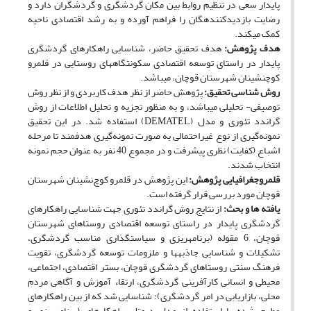
پایدار سعی در تنظیم روابط بین مکان گردشگری و گردشگران دارد و
رضایت بازدید­کننده­گان را فراهم آورده و به رشد اقتصادی ناحیه
کمک می­کند.
هدف پژوهش:
هدف تحقیق حاضر، شناسایی راهکارهای گردشگری
پایدار در راستای توسعه اقتصادی سکونتگاه‎های روستایی در قلمرو
کوچ­نشینان شهرستان قوچان، می­باشد.
روش ­شناسی تحقیق:
پژوهش حاضر از نظر هدف کاربردی و از نظر روش
توصیفی- تحلیلی می­باشد، و به منظور تجزیه و تحلیل اطلاعات از روش
گراندد تئوری و مدل (DEMATEL) استفاده شد. در این تحقیق
نمونه‌گیری از نوع غیراحتمالی به‌ صورت نمونه‌گیری هدفمند تا مرحله
اشباع (کفایت) نظری پیش‎رفت و در مجموع 40 نفر به عنوان حجم نمونه
انتخاب شدند.
قلمروجغرافیایی پژوهش:
این پژوهش در قلمرو کوچ‌نشینان شهرستان
قوچان مورد بررسی قرار گرفته است.
یافته­ ها و بحث:
از نتایج روش گراندد تئوری جهت شناسایی راهکارهای
گردشگری پایدار در راستای توسعه اقتصادی روستاهای شهرستان
قوچان، 6 مقوله (برنامه
ریزی و سیاست­گذاری مناسب گردشگری،
تشکیلات و شناسایی جاذبه­ها و ملزومات توسعه گردشگری، تقویت
فرهنگ سنتی روستاهای گردشگری قوچان، بستر اقتصادی، اجتماعی،
محیطی و انسانی کارآفرینی گردشگری، ارتقاء آموزش و آگاهی مردم
محلی، بازاریابی در امر گردشگری)؛ شناسایی شد که از بین راهکارهای
مطرح شده با استفاده از مدل دیمتل، راهکارهای (برنامه­ریزی و