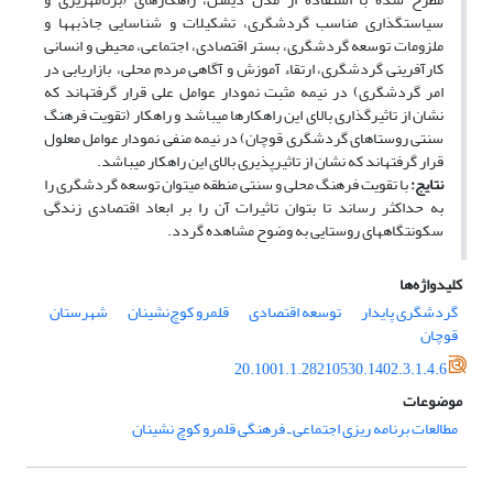
سیاستگذاری مناسب گردشگری، تشکیلات و شناسایی جاذبه­ها و
ملزومات توسعه گردشگری، بستر اقتصادی، اجتماعی، محیطی و انسانی
کارآفرینی گردشگری، ارتقاء آموزش و آگاهی مردم محلی، بازاریابی در
امر گردشگری) در نیمه مثبت نمودار عوامل علی قرار گرفته­اند که
نشان از تاثیرگذاری بالای این راهکارها می­باشد و راهکار (تقویت فرهنگ
سنتی روستاهای گردشگری قوچان) در نیمه منفی نمودار عوامل معلول
قرار گرفته­اند که نشان از تاثیرپذیری بالای این راهکار می­باشد.
نتایج:
با تقویت فرهنگ محلی و سنتی منطقه می­توان توسعه گردشگری را
به حداکثر رساند تا بتوان تاثیرات آن را بر ابعاد اقتصادی زندگی
سکونتگاه‎های روستایی به وضوح مشاهده گردد.
کلیدواژه‌ها
گردشگری پایدار
توسعه اقتصادی
قلمرو کوچ‌نشینان
شهرستان
قوچان
20.1001.1.28210530.1402.3.1.4.6
موضوعات
مطالعات برنامه ریزی اجتماعی ـ فرهنگی قلمرو کوچ نشینان