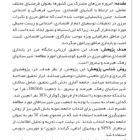
مقدمه:
امروزه مرزهای مشترک بین کشورها بعنوان فرصت­های مختلف
تعاملی در ارتباط با کنش­های اقتصادی، سیاسی، فرهنگی و اجتماعی
هستند؛ چنین پتانسل­هایی موجب شده است که مناطق مرزی و تاثیرات
مرزی در تحقیقات توسعه­ای اعم از اقتصادی، اجتماعی و زیست محیطی
مورد توجه قرار گیرند، زیرا که این استنباط و تصور ایجاد شده است که
این مناطق جغرافیایی ویژه موجب سازگاری، همسانی اقتصادی، تثبیت
امنیت و پایداری مناطق پیرامون می­گردند.
هدف پژوهش:
هدف این تحقیق، ارزیابی جایگاه مرز در پایداری
اقتصادی مناطق مرزی در قلمرو کوچ­نشینان (مورد مطالعه: شهرستان­های
زهک، هیرمند و نیمروز) است.
روش ­شناسی پژوهش:
این پژوهش، از نظر هدف، جزء پژوهش‎های
کاربردی و دارای ماهیتی تحلیلی-توصیفی می­باشد. ابزار تحقیق مصاحبه
و پرسشنامه می­باشد. جامعه آماری بخش کمی تحقیق، شامل ساکنان
شهرستان­های زهک، هیرمند و نیمروز، با جمعیت (186564 نفر) می­
باشدکه حجم نمونه با استفاده از فرمول کوکران (383 نفر) تعیین شد.
که این تعداد به نسبت با توجه به جمعیت بین شهرستا­های مورد مطالعه
تقسیم شد. همچنین برای انتخاب جامعه نمونه بخش کیفی نیز از روش
نمونه‏گیری هدفمند استفاده شد که در مجموع تعداد 50 نفر به عنوان
جامعه نمونه انتخاب شدند. در نهایت جهت تجزیه و تحلیل اطلاعات، از
نرم­افزار SPSS و روش­های (دلفی، گراندد تئوری) و موریس دیویس
استفاده شد.