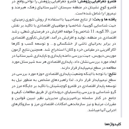
قلمرو جغرافیایی پژوهش:
قلمرو جغرافیایی پژوهش را نواحی واقع در
قلمرو کوچ نشینان در منطقه سیستان (شهرستان­های زهک، هیرمند و
نیمروز) را شامل شده است.
یافته ­ها و بحث:
از نتایج مصاحبه­ها با استفاده از روش تئوری زمینه­ای،
جهت شناسایی گویه­ها، شاخص­ها و مولفه­های اقتصادی با تاکید بر نقش
مرز، 39 گویه، 11 شاخص و 5 مولفه (افزایش در فرصت‏های شغلی، رشد
اقتصادی در منطقه، تولید و افزایش درآمد، افزایش تاب­آوری اقتصادی
در برابر بحران­های ناشی از خشکسالی و... و توسعه کسب و کارها
(کارآفرینی در مقیاس خرد و کلان) استخراج شد. همچنین نتایج آزمون
موریس دیویس، جهت بررسی دامنه پایداری و ناپایداری شهرستان­ها در
ابعاد مورد بررسی نشان داد، پایداری اقتصادی هر سه شهرستان­ مورد
مطالعه در سطح نیمه­پایدار قرار دارند.
نتایج:
با توجه با اینکه وضعیت پایداری اقتصادی
حوزه مورد بررسی در
سطح نیمه­پایدار قرار دارد، لذا راهبردهای مشخص به منطور نیل به
توسعه پایدار اقتصادی در قلمرو کوچ­نشینان با تاکید بر جایگاه مرز در
گرو شناسایی و بررسی پتانسیل­های دروندادی از طریق مطالعات کیفی و
جامع در کنار سلسله برنامه­ریزی­های مدیریتی نظیر تبیین قوانین و
مقررات مرتبط و نیز سازماندهی امکانات اقتصادی مرز و سازوکارهای
اجرایی آنها می­باشد.
کلیدواژه‌ها