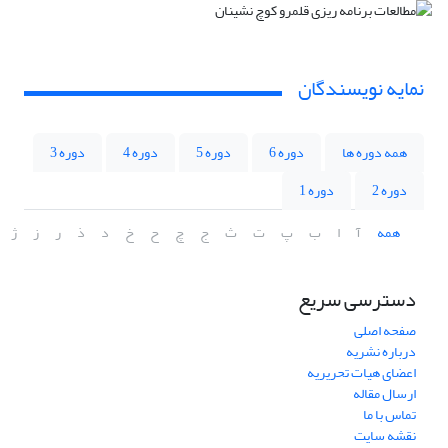
نمایه نویسندگان
همه دوره ها
دوره 6
دوره 5
دوره 4
دوره 3
دوره 2
دوره 1
همه
آ
ا
ب
پ
ت
ث
ج
چ
ح
خ
د
ذ
ر
ز
ژ
دسترسی سریع
صفحه اصلی
درباره نشریه
اعضای هیات تحریریه
ارسال مقاله
تماس با ما
نقشه سایت