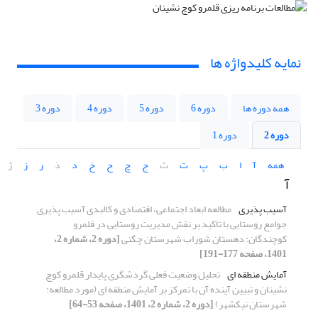
نمایه کلیدواژه ها
همه دوره ها
دوره 6
دوره 5
دوره 4
دوره 3
دوره 2
دوره 1
همه
آ
ا
ب
پ
ت
ث
ج
چ
ح
خ
د
ذ
ر
ز
ژ
آ
آسیب پذیری
مطالعه ابعاد اجتماعی، اقتصادی و کالبدی آسیب پذیری
جوامع روستایی با تاکید بر نقش مدیریت روستایی در قلمرو
کوچندگان: دهستان شوراب شهرستان چگنی
[دوره 2، شماره 2،
1401، صفحه 177-191]
آمایش منطقه ای
تحلیل وضعیت فعلی گردشگری پایدار قلمرو کوچ
نشینان و تبیین آینده آن با تمرکز بر آمایش منطقه ای (مورد مطالعه:
شهرستان نیکشهر)
[دوره 2، شماره 2، 1401، صفحه 53-64]