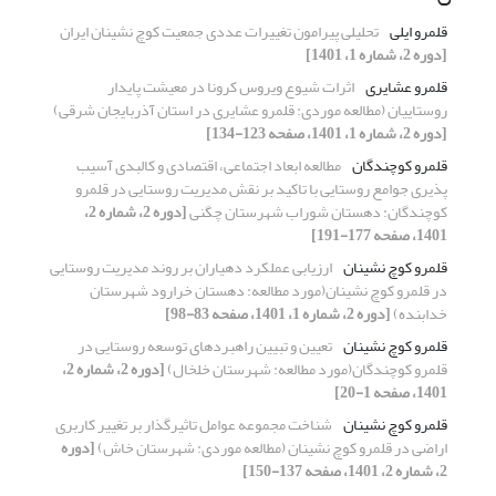
قلمرو ایلی
تحلیلی پیرامون تغییرات عددی جمعیت کوچ نشینان ایران
[دوره 2، شماره 1، 1401]
قلمرو عشایری
اثرات شیوع ویروس کرونا در معیشت پایدار
روستاییان (مطالعه موردی: قلمرو عشایری در استان آذربایجان شرقی)
[دوره 2، شماره 1، 1401، صفحه 123-134]
قلمرو کوچندگان
مطالعه ابعاد اجتماعی، اقتصادی و کالبدی آسیب
پذیری جوامع روستایی با تاکید بر نقش مدیریت روستایی در قلمرو
کوچندگان: دهستان شوراب شهرستان چگنی
[دوره 2، شماره 2،
1401، صفحه 177-191]
قلمرو کوچ نشینان
ارزیابی عملکرد دهیاران بر روند مدیریت روستایی
در قلمرو کوچ نشینان(مورد مطالعه: دهستان خرارود شهرستان
خدابنده)
[دوره 2، شماره 1، 1401، صفحه 83-98]
قلمرو کوچ نشینان
تعیین و تبیین راهبردهای توسعه روستایی در
قلمرو کوچندگان(مورد مطالعه: شهرستان خلخال)
[دوره 2، شماره 2،
1401، صفحه 1-20]
قلمرو کوچ نشینان
شناخت مجموعه عوامل تاثیرگذار بر تغییر کاربری
اراضی در قلمرو کوچ نشینان (مطالعه موردی: شهرستان خاش)
[دوره
2، شماره 2، 1401، صفحه 137-150]