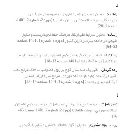
ر
راهبرد
تعیین و تبیین راهبردهای توسعه روستایی در قلمرو
کوچندگان(مورد مطالعه: شهرستان خلخال)
[دوره 2، شماره 2، 1401،
صفحه 1-20]
رسانه
تحلیل شرایط علی ارتقاء فرهنگ حفظ محیط زیست و منابع
طبیعی در جامعه بهره برداران کشور
[دوره 2، شماره 1، 1401، صفحه
53-64]
رضا شاه
تحلیلی بر زندگی قبایل کوچ نشین در اواخر دوره قاجاریه و
رضا شاه
[دوره 2، شماره 1، 1401، صفحه 13-18]
رمه گردان
تاثیر یک صد سال کوچ بر روی خصوصیات خاک مراتع تحت
تاثیر حرکت مداوم دام (مطالعه موردی: مراتع سر فاریاب استان
کهگیلویه و بویراحمد)
[دوره 2، شماره 1، 1401، صفحه 19-28]
ز
زمین لغزش
پهنه بندی خطر وقوع زمین لغزش در قلمرو کوچ نشینان
(مطالعه موردی: حوضه طالقان)
[دوره 2، شماره 2، 1401، صفحه 65-
76]
زیست بوم عشایری
تحلیل الگوی تعاملات فضایی عشایر با تأکید بر