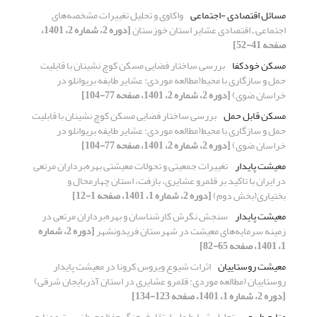
مسائل اقتصادی -اجتماعی
واکاوی و تحلیل تغییرات مشخصه‌های
اجتماعی ـ اقتصادی عشایر استان خوزستان
[دوره 2، شماره 2، 1401،
صفحه 41-52]
مسکن خودکفا
بررسی ساختار فضایی مسکن کوچ نشینان با قابلیت
حمل و سازگاری با محیط(مطالعه موردی: عشایر طایفه بریوانلو در
خراسان ضوی)
[دوره 2، شماره 2، 1401، صفحه 77-104]
مسکن قابل حمل
بررسی ساختار فضایی مسکن کوچ نشینان با قابلیت
حمل و سازگاری با محیط(مطالعه موردی: عشایر طایفه بریوانلو در
خراسان ضوی)
[دوره 2، شماره 2، 1401، صفحه 77-104]
معیشت پایدار
تغییرات جمعیتی و تحولات معیشتی بهره‌برداران مرتعی
در ایران با تاکید بر قلمرو عشایری، بازفت، استان چهارمحال و
بختیاری(بخش دوم)
[دوره 2، شماره 1، 1401، صفحه 1-12]
معیشت پایدار
سنجش نگرش کارشناسان و بهره‌برداران مرتعی در
زمینه سرمایه‌های معیشت در شهرستان فریدونشهر
[دوره 2، شماره
1، 1401، صفحه 65-82]
معیشت روستاییان
اثرات شیوع ویروس کرونا در معیشت پایدار
روستاییان (مطالعه موردی: قلمرو عشایری در استان آذربایجان شرقی)
[دوره 2، شماره 1، 1401، صفحه 123-134]
منابع طبیعی
تحلیل شرایط علی ارتقاء فرهنگ حفظ محیط زیست و منابع