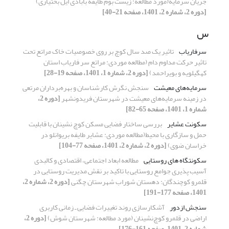
جریان سرمایه(مورد مطالعه: زیست بوم طایفه بابادی ایل بختیاری)
[دوره 2، شماره 2، 1401، صفحه 21-40]
س
سرفاریاب
تاثیر یک صد سال کوچ بر روی خصوصیات خاک مراتع تحت
تاثیر حرکت مداوم دام (مطالعه موردی: مراتع سر فاریاب استان
کهگیلویه و بویراحمد)
[دوره 2، شماره 1، 1401، صفحه 19-28]
سرمایه‌های معیشت
سنجش نگرش کارشناسان و بهره‌برداران مرتعی
در زمینه سرمایه‌های معیشت در شهرستان فریدونشهر
[دوره 2،
شماره 1، 1401، صفحه 65-82]
سکونت عشایر
بررسی ساختار فضایی مسکن کوچ نشینان با قابلیت
حمل و سازگاری با محیط(مطالعه موردی: عشایر طایفه بریوانلو در
خراسان ضوی)
[دوره 2، شماره 2، 1401، صفحه 77-104]
سکونتگاه های روستایی
مطالعه ابعاد اجتماعی، اقتصادی و کالبدی
آسیب پذیری جوامع روستایی با تاکید بر نقش مدیریت روستایی در
قلمرو کوچندگان: دهستان شوراب شهرستان چگنی
[دوره 2، شماره 2،
1401، صفحه 177-191]
سنجش ازدور
آشکارسازی روند تغییرات فضایی ـ زمانی کاربری
اراضی در قلمرو کوچ‌نشینان (مورد مطالعه: شهرستان شوش)
[دوره 2،
شماره 2، 1401، صفحه 161-176]