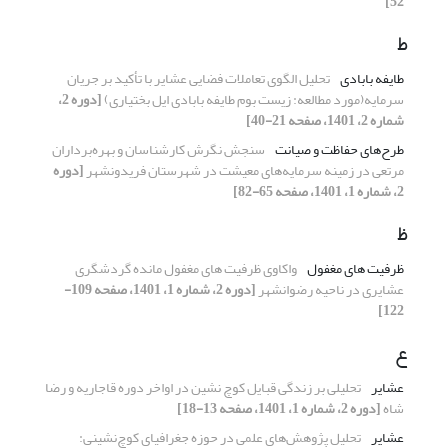
52]
ط
طایفه بابادی
تحلیل الگوی تعاملات فضایی عشایر با تأکید بر جریان
سرمایه(مورد مطالعه: زیست بوم طایفه بابادی ایل بختیاری)
[دوره 2،
شماره 2، 1401، صفحه 21-40]
طرح‌های حفاظت و صیانت
سنجش نگرش کارشناسان و بهره‌برداران
مرتعی در زمینه سرمایه‌های معیشت در شهرستان فریدونشهر
[دوره
2، شماره 1، 1401، صفحه 65-82]
ظ
ظرفیت های مغفول
واکاوی ظرفیت های مغفول مانده گردشگری
عشایری در ناحیه رضوانشهر
[دوره 2، شماره 1، 1401، صفحه 109-
122]
ع
عشایر
تحلیلی بر زندگی قبایل کوچ نشین در اواخر دوره قاجاریه و رضا
شاه
[دوره 2، شماره 1، 1401، صفحه 13-18]
عشایر
تحلیل پژوهش‌‌های علمی در حوزه جغرافیای کوچ‌نشینی: