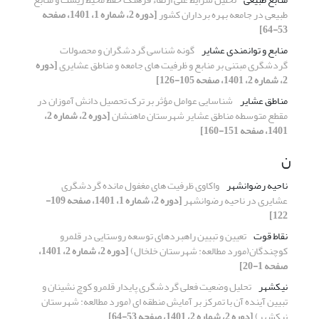
طبیعی در جامعه بهره برداران کشور
[دوره 2، شماره 1، 1401، صفحه
53-64]
منابع و توانمندی عشایر
گونه شناسی گردشگران و محصولات
گردشگری مبتنی بر منابع و ظرفیت های جامعه و مناطق عشایری
[دوره
2، شماره 2، 1401، صفحه 105-126]
مناطق عشایر
شناسایی عوامل مؤثر بر ترک تحصیل دانش آموزان در
مقطع متوسطه مناطق عشایر شهرستان ماهنشان
[دوره 2، شماره 2،
1401، صفحه 151-160]
ن
ناحیه رضوانشهر
واکاوی ظرفیت های مغفول مانده گردشگری
عشایری در ناحیه رضوانشهر
[دوره 2، شماره 1، 1401، صفحه 109-
122]
نقاط قوت
تعیین و تبیین راهبردهای توسعه روستایی در قلمرو
کوچندگان(مورد مطالعه: شهرستان خلخال)
[دوره 2، شماره 2، 1401،
صفحه 1-20]
نیکشهر
تحلیل وضعیت فعلی گردشگری پایدار قلمرو کوچ نشینان و
تبیین آینده آن با تمرکز بر آمایش منطقه ای (مورد مطالعه: شهرستان
نیکشهر)
[دوره 2، شماره 2، 1401، صفحه 53-64]