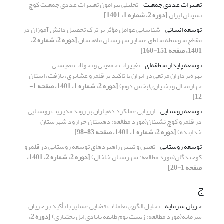
تغییرات عددی جمعیت
تحلیلی پیرامون تغییرات عددی جمعیت کوچ
نشینان ایران
[دوره 2، شماره 1، 1401]
توسعه انسانی
شناسایی عوامل مؤثر بر ترک تحصیل دانش آموزان در
مقطع متوسطه مناطق عشایر شهرستان ماهنشان
[دوره 2، شماره 2،
1401، صفحه 151-160]
توسعه پایدار منطقه‌ای
تغییرات جمعیتی و تحولات معیشتی
بهره‌برداران مرتعی در ایران با تاکید بر قلمرو عشایری، بازفت، استان
چهارمحال و بختیاری(بخش دوم)
[دوره 2، شماره 1، 1401، صفحه 1-
12]
توسعه روستایی
ارزیابی عملکرد دهیاران بر روند مدیریت روستایی
در قلمرو کوچ نشینان(مورد مطالعه: دهستان خرارود شهرستان
خدابنده)
[دوره 2، شماره 1، 1401، صفحه 83-98]
توسعه روستایی
تعیین و تبیین راهبردهای توسعه روستایی در قلمرو
کوچندگان(مورد مطالعه: شهرستان خلخال)
[دوره 2، شماره 2، 1401،
صفحه 1-20]
ج
جریان سرمایه
تحلیل الگوی تعاملات فضایی عشایر با تأکید بر جریان
سرمایه(مورد مطالعه: زیست بوم طایفه بابادی ایل بختیاری)
[دوره 2،