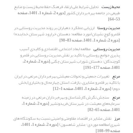
محیط زیست
تحلیل شرایط علی ارتقاء فرهنگ حفظ محیط زیست و منابع
طبیعی در جامعه بهره برداران کشور
[دوره 2، شماره 1، 1401، صفحه
53-64]
مدیریت روستا
ارزیابی عملکرد دهیاران بر روند مدیریت روستایی در
قلمرو کوچ نشینان(مورد مطالعه: دهستان خرارود شهرستان خدابنده)
[دوره 2، شماره 1، 1401، صفحه 83-98]
مدیریت روستایی
مطالعه ابعاد اجتماعی، اقتصادی و کالبدی آسیب
پذیری جوامع روستایی با تاکید بر نقش مدیریت روستایی در قلمرو
کوچندگان: دهستان شوراب شهرستان چگنی
[دوره 2، شماره 2،
1401، صفحه 177-191]
مرتع
تغییرات جمعیتی و تحولات معیشتی بهره‌برداران مرتعی در ایران
با تاکید بر قلمرو عشایری، بازفت، استان چهارمحال و بختیاری(بخش
دوم)
[دوره 2، شماره 1، 1401، صفحه 1-12]
مرتع
سنجش نگرش کارشناسان و بهره‌برداران مرتعی در زمینه
سرمایه‌های معیشت در شهرستان فریدونشهر
[دوره 2، شماره 1،
1401، صفحه 65-82]
مرز
نقش عشایر در اقتصاد مقاومتی و امنیتی نسبت به سکونتگاه های
شهری(مطالعه موردی: عشایر شاهسون)
[دوره 2، شماره 1، 1401،
صفحه 99-108]