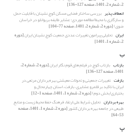
2، شماره 2، 1401، صفحه 127-136]
انعطاف پذیر
بررسی ساختار فضایی مسکن کوچ نشینان با قابلیت حمل
و سازگاری با محیط(مطالعه موردی: عشایر طایفه بریوانلو در خراسان
ضوی)
[دوره 2، شماره 2، 1401، صفحه 77-104]
ایران
تحلیلی پیرامون تغییرات عددی جمعیت کوچ نشینان ایران
[دوره
2، شماره 1، 1401]
ب
بازتاب
بازتاب کوچ در فیلم های قوم نگار ایران
[دوره 2، شماره 2،
1401، صفحه 127-136]
بازفت
تغییرات جمعیتی و تحولات معیشتی بهره‌برداران مرتعی در
ایران با تاکید بر قلمرو عشایری، بازفت، استان چهارمحال و
بختیاری(بخش دوم)
[دوره 2، شماره 1، 1401، صفحه 1-12]
بهره برداران
تحلیل شرایط علی ارتقاء فرهنگ حفظ محیط زیست و منابع
طبیعی در جامعه بهره برداران کشور
[دوره 2، شماره 1، 1401، صفحه
53-64]
پ