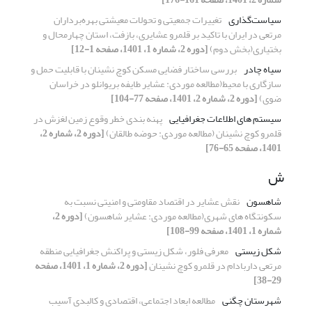
سیاست‌گذاری
تغییرات جمعیتی و تحولات معیشتی بهره‌برداران
مرتعی در ایران با تاکید بر قلمرو عشایری، بازفت، استان چهارمحال و
بختیاری(بخش دوم)
[دوره 2، شماره 1، 1401، صفحه 1-12]
سیاه چادر
بررسی ساختار فضایی مسکن کوچ نشینان با قابلیت حمل و
سازگاری با محیط(مطالعه موردی: عشایر طایفه بریوانلو در خراسان
ضوی)
[دوره 2، شماره 2، 1401، صفحه 77-104]
سیستم های اطلاعات جغرافیایی
پهنه بندی خطر وقوع زمین لغزش در
قلمرو کوچ نشینان (مطالعه موردی: حوضه طالقان)
[دوره 2، شماره 2،
1401، صفحه 65-76]
ش
شاهسون
نقش عشایر در اقتصاد مقاومتی و امنیتی نسبت به
سکونتگاه های شهری(مطالعه موردی: عشایر شاهسون)
[دوره 2،
شماره 1، 1401، صفحه 99-108]
شکل زیستی
معرفی فلور، شکل زیستی و پراکنش جغرافیایی منطقه
مرتعی داربادام در قلمرو کوچ نشینان
[دوره 2، شماره 1، 1401، صفحه
29-38]
شهرستان چگنی
مطالعه ابعاد اجتماعی، اقتصادی و کالبدی آسیب