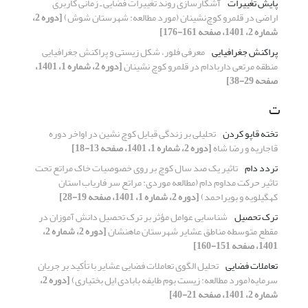
پایش تغییرات
آشکارسازی روند تغییرات فضایی ـ زمانی کاربری
اراضی در قلمرو کوچ‌نشینان (مورد مطالعه: شهرستان شوش)
[دوره 2،
شماره 2، 1401، صفحه 161-176]
پراکنش جغرافیایی
معرفی فلور، شکل زیستی و پراکنش جغرافیایی
منطقه مرتعی داربادام در قلمرو کوچ نشینان
[دوره 2، شماره 1، 1401،
صفحه 29-38]
ت
تخته قاپو کردن
تحلیلی بر زندگی قبایل کوچ نشین در اواخر دوره
قاجاریه و رضا شاه
[دوره 2، شماره 1، 1401، صفحه 13-18]
تردد دام
تاثیر یک صد سال کوچ بر روی خصوصیات خاک مراتع تحت
تاثیر حرکت مداوم دام (مطالعه موردی: مراتع سر فاریاب استان
کهگیلویه و بویراحمد)
[دوره 2، شماره 1، 1401، صفحه 19-28]
ترک تحصیل
شناسایی عوامل مؤثر بر ترک تحصیل دانش آموزان در
مقطع متوسطه مناطق عشایر شهرستان ماهنشان
[دوره 2، شماره 2،
1401، صفحه 151-160]
تعاملات فضایی
تحلیل الگوی تعاملات فضایی عشایر با تأکید بر جریان
سرمایه(مورد مطالعه: زیست بوم طایفه بابادی ایل بختیاری)
[دوره 2،
شماره 2، 1401، صفحه 21-40]