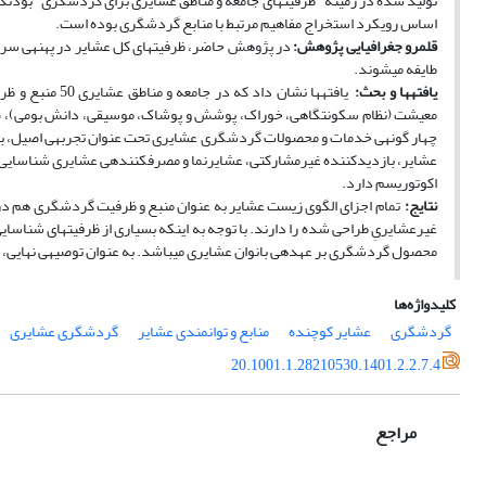
تولید شده در زمینه "ظرفیت­های جامعه و مناطق عشایری برای گردشگری" بودند. از
اساس رویکرد استخراج مفاهیم مرتبط با منابع گردشگری بوده است.
قلمرو جغرافیایی پژوهش:
طایفه می­شوند.
یافته­ها و بحث:
معیشت (نظام سکونتگاهی، خوراک، پوشش و پوشاک، موسیقی، دانش بومی)، صنای
چهار گونه­ی خدمات و محصولات گردشگری عشایری تحت عنوان تجربه­ی اصیل، با
عشایر، بازدیدکننده غیرمشارکتی، عشایرنما و مصرف­کننده­ی عشایری شناسای
اکوتوریسم دارد.
نتایج:
تمام اجزای الگوی زیست عشایر به عنوان منبع و ظرفیت گردشگری هم در 
غیرعشایریِ طراحی شده را دارند. با توجه به اینکه بسیاری از ظرفیت­های شناسا
محصول گردشگری بر عهده­ی بانوان عشایری می­باشد. به عنوان توصیه­ی نهایی، 
کلیدواژه‌ها
گردشگری
عشایر کوچنده
منابع و توانمندی عشایر
گردشگری عشایری
20.1001.1.28210530.1401.2.2.7.4
مراجع