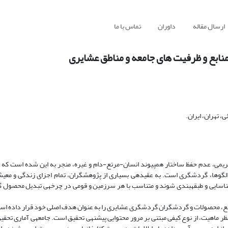
ارسال مقاله
داوران
تماس با ما
ابع و ظرفیت های جامعه و مناطق عشایری
 تهران، ایران.
ریمی، عدم حفظ ساختار همپیوند انسان-مرتع-دام و غیره، منجر به این شده است که ع
 الگوها، گردشگری است. به عقیده­ی بسیاری از پژوهشگران، تمام اجزای زندگی و مع
 شناسایی و طبقه­بندی شوند و متناسب با هر سرزمین و قومی در چرخه­ی تبدیل محصول
بع، محصولات و گردشگران گردشگری عشایری را به عنوان هدف اصلی خود قرار داده اس
 ماهیت، از نوع کیفی مبتنی بر مرور محتوایی پیشنه­ی تحقیق است. جامعه­ی آماری تحقی