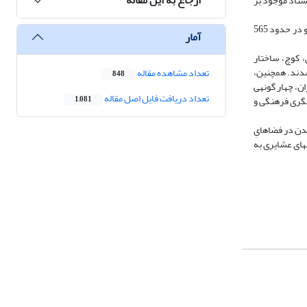
اسناد موجود بر
در پژوهش حاضر، ظرفیت­های کل عشایر در پهنه­ی سرزمینی ایران مدنظر قرار گرفته است که شامل 251.624 خانوار عشایری در قالب 104 ایل و در حدود 565
آمار
ود دارد که در 8 مقوله، شامل میهمان­نوازی، کوچ، ساختار
شدند. همچنین،
تعداد مشاهده مقاله
848
، چهار گونه­ی
تعداد دریافت فایل اصل مقاله
شگری فرهنگی و
1,081
دن در فضاهایِ
­های عشایری به