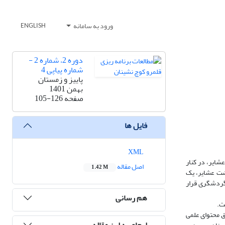
ورود به سامانه
ENGLISH
دوره 2، شماره 2 -
شماره پیاپی 4
پاییز و زمستان
بهمن 1401
صفحه
105-126
فایل ها
XML
شایر، در کنار
اصل مقاله
1.42 M
یشت عشایر، یک
 گردشگری قرار
هم رسانی
ت.
ق محتوای علمی
ارجاع به این مقاله