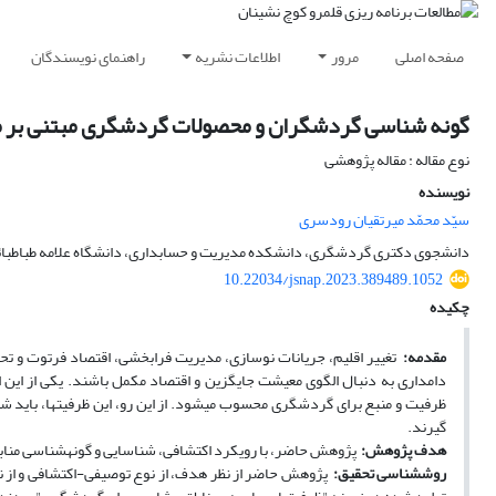
صفحه اصلی
مرور
اطلاعات نشریه
راهنمای نویسندگان
گونه شناسی گردشگران و محصولات گردشگری مبتنی بر من
نوع مقاله : مقاله پژوهشی
نویسنده
سیّد محمّد میرتقیان رودسری
دانشجوی دکتری گردشگری، دانشکده مدیریت و حسابداری، دانشگاه علامه طباطبائی،
10.22034/jsnap.2023.389489.1052
چکیده
مقدمه:
تغییر اقلیم، جریانات نوسازی، مدیریت فرابخشی، اقتصاد فرتوت و تح
دامداری به دنبال الگوی معیشت جایگزین و اقتصاد مکمل باشند. یکی از این
ظرفیت و منبع برای گردشگری محسوب می­شود. از این رو، این ظرفیت­ها، باید
گیرند.
هدف پژوهش:
پژوهش حاضر، با رویکرد اکتشافی، شناسایی و گونه­شناسی منا
روش­شناسی تحقیق:
پژوهش حاضر از نظر هدف، از نوع توصیفی-اکتشافی و از نظر