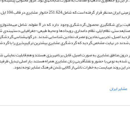
 این رو جمع­آوری داده­ها و اطلاعات به صورت کتابخانه­ای بود. مرور محتوایی پیشینه و 
یافته­ها نشان داد که در جامعه­ و مناطق عشایری 50 منبع و ظرفیت برای شکل­گیری محصول گردشگری وج
ع­دستی، نظام ایلی، نظام دامداری، رویدادها و محیط طبیعی-جغرافیایی دسته­بندی 
زدید اصیل، تجربه­ی نمادین و مصرف نمادین شناسایی شدند. در گونه­شناسی گردشگران
ی شدند در نهایت مشخص گردید که گردشگری عشایری بیشترین ترکیب­پذیری را با گرد
درون مناطق عشایری به صورت اصیل، قابل برنامه­ریزی هستند و هم قابلیت نمایشی ش
یی شده به نوعی با حضور و نقش­آفرینی زنان عشایری همراه هستند، بار اصلی تبدیل ظرفیت
در این روند می­بایست به خطرات ناشی از کالایی شدن فرهنگ عشایر توجه نمود.
عشایر ایران