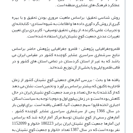
عملکرد فرهنگ های عشایری منطقه است .
روش شناسی تحقیق: براساس ماهیت مروری بودن تحقیق و با بهره
گیری از روش گردآوری داده ها و اطلاعات به شیوه اسنادی- کتابخانه ای
و تجربیات علمی نگارنده، از روش تحقیق توصیفی- کاربردی برای تعیین
تغییرات عددی جمعیت کوچ نشینان ایران استفاده شده است.
قلمروجغرافیایی پژوهش : قلمرو جغرافیایی پژوهش حاضر براساس
نتایج سرشماری سراسری عشایر کوچنده کشور در مقیاس ایران می
باشد که به غیر از استان کردستان در تمامی استان های کشور و در
قالب قلمرو ایلی و یا بخشی از آن توزیع شده اند.
یافته ها و بحث : بررسی آمارهای جمعیتی کوچ نشینان کشور از زمان
قاجاریه تاکنون که بیشتر براساس برآورد و تخمین است، نشان می دهد
که از گذشته تا به حال تعداد و درصد جمعیت کوچ نشینان ایران در حال
کاهش بوده است و در زمان پهلوی اول و دوم با توجه به سیاست اسکان
اجباری (تخته قاپو) سهم جمعیت آنها، کاهش یافته است. برای اولین بار
در سال 1366 پس از سرشماری سراسری عشایر کوچنده کشور ،
آمارهای رسمی از کوچ نشینان توسط مرکز آمار ارائه شد که براساس
این آمارها جمعیت کوچ نشینان ایران برابر 180223 خانوار و 1152099
نفر بوده است که در سال 1387 تعداد خانوار و جمعیت کوچ نشینان به