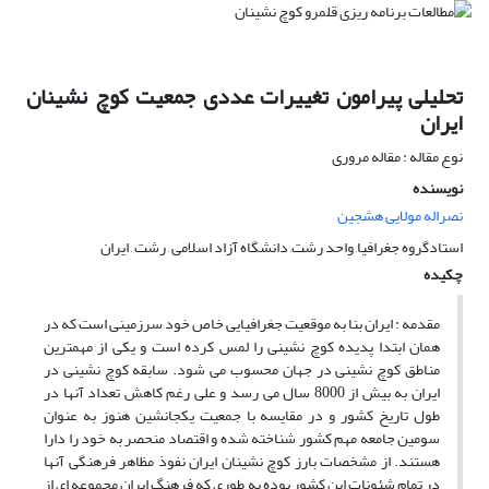
تحلیلی پیرامون تغییرات عددی جمعیت کوچ نشینان
ایران
نوع مقاله : مقاله مروری
نویسنده
نصراله مولایی هشجین
استادگروه جغرافیا, واحد رشت, دانشگاه آزاد اسلامی , رشت , ایران
چکیده
مقدمه : ایران بنا به موقعیت جغرافیایی خاص خود سرزمینی است که در
همان ابتدا پدیده کوچ نشینی را لمس کرده است و یکی از مهمترین
مناطق کوچ نشینی در جهان محسوب می شود. سابقه کوچ نشینی در
ایران به بیش از 8000 سال می رسد و علی رغم کاهش تعداد آنها در
طول تاریخ کشور و در مقایسه با جمعیت یکجانشین هنوز به عنوان
سومین جامعه مهم کشور شناخته شده و اقتصاد منحصر به خود را دارا
هستند. از مشخصات بارز کوچ نشینان ایران نفوذ مظاهر فرهنگی آنها
در تمام شئونات این کشور بوده به طوری که فرهنگ ایران مجموعه ای از