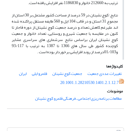
ترتیب به؛212660 خانوار و 1186830 نفر افزایش یافته است.
نتایج :کوچ نشینان در 59 درصد از مساحت کشور مشتمل بر 30 استان از
مجموع 31 استان و در قالب 104 ایل و 560 طایفه مستقل پراکنده شده
اند علیرغم کاهش تعداد و درصد جمعیت کوچ نشینان از دوره قاجار تا
کنون در مقایسه با جمعیت شهری و روستایی، تعداد خانوار و جمعیت
کوچ نشینان ایران براساس نتایج سرشماری های سراسری عشایر
کوچنده کشور طی سال های 1366 تا 1387 به ترتیب با 93/117
و01/103درصد از روند افزایشی برخوردار بوده است .
کلیدواژه‌ها
تغییرات عددی جمعیت
جمعیت کوچ نشینان
قلمرو ایلی
ایران
20.1001.1.28210530.1401.2.1.12.7
موضوعات
مطالعات برنامه ریزی اجتماعی ـ فرهنگی قلمرو کوچ نشینان