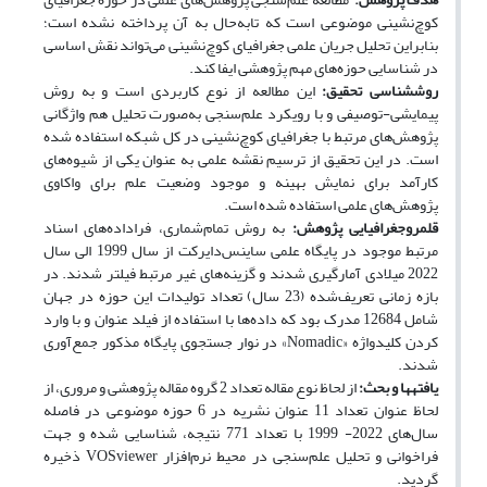
کوچ‌نشینی موضوعی است که تابه‌حال به آن پرداخته نشده است؛
بنابراین تحلیل جریان علمی جغرافیای کوچ‌نشینی می‌تواند نقش اساسی
در شناسایی حوزه‌های مهم پژوهشی ایفا ‌کند.
روش­شناسی تحقیق:
اﯾﻦ ﻣﻄﺎﻟﻌﻪ از ﻧﻮع ﮐﺎرﺑﺮدی اﺳﺖ و ﺑﻪ روش
ﭘﯿﻤﺎﯾﺸﯽ-ﺗﻮﺻﯿﻔﯽ و ﺑﺎ روﯾﮑﺮد علم‌سنجی به‌صورت تحلیل هم واژگانی
پژوهش‌های مرتبط با جغرافیای کوچ‌نشینی در کل شبکه استفاده شده
است. در این تحقیق از ترسیم نقشه علمی به عنوان یکی از شیوه‌های
کارآمد برای نمایش بهینه و موجود وضعیت علم برای واکاوی
پژوهش‌‌های علمی استفاده شده است.
قلمروجغرافیایی پژوهش:
به روش تمام‌شماری، فراداده‌های اسناد
مرتبط موجود در پایگاه علمی ساینس‌دایرکت از سال 1999 الی سال
2022 میلادی آمارگیری شدند و گزینه‌های غیر مرتبط فیلتر شدند. در
بازه زمانی تعریف‌شده (23 سال) تعداد تولیدات این حوزه در جهان
شامل 12684 مدرک بود که داده‌ها ﺑﺎ اﺳﺘﻔﺎده از ﻓﯿﻠﺪ ﻋﻨﻮان و ﺑﺎ وارد
ﮐﺮدن ﮐﻠﯿﺪ‌واژه «Nomadic» در ﻧﻮار ﺟﺴﺘﺠﻮی ﭘﺎﯾﮕﺎه ﻣﺬﮐﻮر جمع‌آوری
شدند.
یافته­ها و بحث:
از لحاظ نوع مقاله تعداد 2 گروه مقاله پژوهشی و مروری، از
لحاظ عنوان تعداد 11 عنوان نشریه در 6 حوزه موضوعی در فاصله
سال‌های 2022- 1999 با تعداد 771 نتیجه، شناسایی شده و جهت
فراخوانی و تحلیل علم‌سنجی در محیط نرم‌افزار VOSviewer ذخیره
گردید.