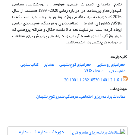
نتایج:
دامداری، تغییرات اقلیمی، هولوسن و بوم‌شناسی سیاسی
کلیدواژه‌های پربسامد در در بازه زمانی 2020- 1999 هستند. از سال
2016 کلیدواژه تغییرات اقلیمی واژه نوظهور و برجسته‌ای است که با
واژگان کشاورزی، تعارض، انعطاف‌پذیری و فرهنگ، هم‌پیوندی خاصی
ایجاد کرده است. در نهایت تعداد 9 نقشه چگال و متراکم ﭘﮋوﻫﺸﯽ ﮐﻪ
ﻣﺮور واژﮔﺎن ﮐﻠﯿﺪی ﻫﺴﺘﻪ آن می‌تواند راﻫﻨﻤﺎﯽ پرارزش ﺑﺮای مطالعات
مربوط به کوچ‌نشینی در آینده ﺑﺎﺷﺪ.
کلیدواژه‌ها
جغرافیای روستایی
جغرافیای کوچ‌نشینی
عشایر
کتاب‌سنجی
علم‌سنجی
VOSviewer
20.1001.1.28210530.1401.2.1.6.1
موضوعات
مطالعات برنامه ریزی اجتماعی ـ فرهنگی قلمرو کوچ نشینان
دوره 2، شماره 1 - شماره