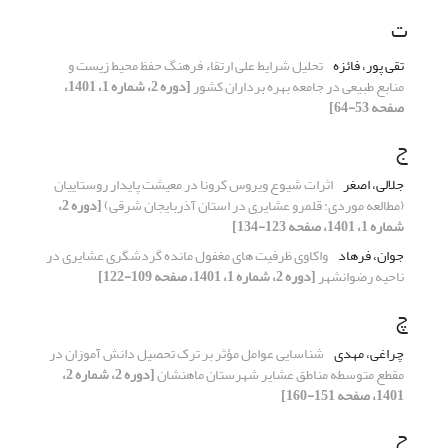
ت
تقی پور، فائزه
تحلیل شرایط علی ارتقاء فرهنگ حفظ محیط زیست و
منابع طبیعی در جامعه بهره برداران کشور
[دوره 2، شماره 1، 1401،
صفحه 53-64]
ج
جلالی، اصغر
اثرات شیوع ویروس کرونا در معیشت پایدار روستاییان
(مطالعه موردی: قلمرو عشایری در استان آذربایجان شرقی)
[دوره 2،
شماره 1، 1401، صفحه 123-134]
جوان، فرهاد
واکاوی ظرفیت های مغفول مانده گردشگری عشایری در
ناحیه رضوانشهر
[دوره 2، شماره 1، 1401، صفحه 109-122]
چ
چراغی، مهدی
شناسایی عوامل مؤثر بر ترک تحصیل دانش آموزان در
مقطع متوسطه مناطق عشایر شهرستان ماهنشان
[دوره 2، شماره 2،
1401، صفحه 151-160]
ح