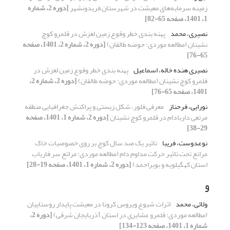
زمینه سرمایه‌های معیشت در شهرستان فریدونشهر
[دوره 2، شماره
1، 1401، صفحه 65-82]
نصیری، محمد
پهنه بندی خطر وقوع زمین لغزش در قلمرو کوچ
نشینان (مطالعه موردی: حوضه طالقان)
[دوره 2، شماره 2، 1401، صفحه
65-76]
نصیری هنده خاله، اسماعیل
پهنه بندی خطر وقوع زمین لغزش در
قلمرو کوچ نشینان (مطالعه موردی: حوضه طالقان)
[دوره 2، شماره 2،
1401، صفحه 65-76]
نورایی، فرحناز
معرفی فلور، شکل زیستی و پراکنش جغرافیایی منطقه
مرتعی داربادام در قلمرو کوچ نشینان
[دوره 2، شماره 1، 1401، صفحه
29-38]
نوعدوست، فریبا
تاثیر یک صد سال کوچ بر روی خصوصیات خاک
مراتع تحت تاثیر حرکت مداوم دام (مطالعه موردی: مراتع سر فاریاب
استان کهگیلویه و بویراحمد)
[دوره 2، شماره 1، 1401، صفحه 19-28]
و
ولائی، محمد
اثرات شیوع ویروس کرونا در معیشت پایدار روستاییان
(مطالعه موردی: قلمرو عشایری در استان آذربایجان شرقی)
[دوره 2،
شماره 1، 1401، صفحه 123-134]