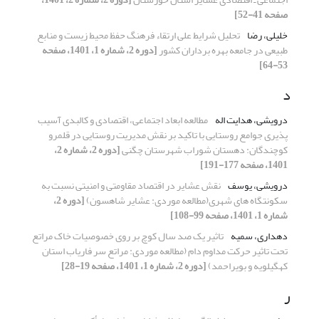
صفحه 41-52]
خلیلی، رضا
تحلیل شرایط علی ارتقاء فرهنگ حفظ محیط زیست و منابع
طبیعی در جامعه بهره برداران کشور
[دوره 2، شماره 1، 1401، صفحه
53-64]
د
درویشی، هدایت اله
مطالعه ابعاد اجتماعی، اقتصادی و کالبدی آسیب
پذیری جوامع روستایی با تاکید بر نقش مدیریت روستایی در قلمرو
کوچندگان: دهستان شوراب شهرستان چگنی
[دوره 2، شماره 2،
1401، صفحه 177-191]
درویشی، یوسف
نقش عشایر در اقتصاد مقاومتی و امنیتی نسبت به
سکونتگاه های شهری(مطالعه موردی: عشایر شاهسون)
[دوره 2،
شماره 1، 1401، صفحه 99-108]
دهداری، سمیه
تاثیر یک صد سال کوچ بر روی خصوصیات خاک مراتع
تحت تاثیر حرکت مداوم دام (مطالعه موردی: مراتع سر فاریاب استان
کهگیلویه و بویراحمد)
[دوره 2، شماره 1، 1401، صفحه 19-28]
ر