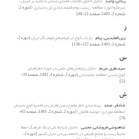
ریاحی، وحید
تحلیل الگوی تعاملات فضایی عشایر با تأکید بر جریان
سرمایه(مورد مطالعه: زیست بوم طایفه بابادی ایل بختیاری)
[دوره 2،
شماره 2، 1401، صفحه 21-40]
ز
زین العابدینی، پیام
بازتاب کوچ در فیلم های قوم نگار ایران
[دوره 2،
شماره 2، 1401، صفحه 127-136]
س
سیدنظری، مریم
تحلیل پژوهش‌‌های علمی در حوزه جغرافیای
کوچ‌نشینی: مطالعه علم‌‌سنجی
[دوره 2، شماره 1، 1401، صفحه 39-
52]
ش
شادفر، صمد
پهنه بندی خطر وقوع زمین لغزش در قلمرو کوچ نشینان
(مطالعه موردی: حوضه طالقان)
[دوره 2، شماره 2، 1401، صفحه 65-
76]
شاهنوشی فروشانی، مجتبی
تحلیل شرایط علی ارتقاء فرهنگ حفظ
محیط زیست و منابع طبیعی در جامعه بهره برداران کشور
[دوره 2،