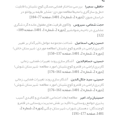
حافظی، سمیرا
بررسی ساختار فضایی مسکن کوچ نشینان با قابلیت
حمل و سازگاری با محیط(مطالعه موردی: عشایر طایفه بریوانلو در
خراسان ضوی)
[دوره 2، شماره 2، 1401، صفحه 77-104]
حجت شمامی، سیروس
واکاوی ظرفیت های مغفول مانده گردشگری
عشایری در ناحیه رضوانشهر
[دوره 2، شماره 1، 1401، صفحه 109-
122]
حسین زهی، اسماعیل
شناخت مجموعه عوامل تاثیرگذار بر تغییر
کاربری اراضی در قلمرو کوچ نشینان (مطالعه موردی: شهرستان خاش)
[دوره 2، شماره 2، 1401، صفحه 137-150]
حسینی، حسام الدین
آشکارسازی روند تغییرات فضایی ـ زمانی
کاربری اراضی در قلمرو کوچ‌نشینان (مورد مطالعه: شهرستان شوش)
[دوره 2، شماره 2، 1401، صفحه 161-176]
حسینی، سید جلال الدین
آشکارسازی روند تغییرات فضایی ـ زمانی
کاربری اراضی در قلمرو کوچ‌نشینان (مورد مطالعه: شهرستان شوش)
[دوره 2، شماره 2، 1401، صفحه 161-176]
حسینیان راد، امیر
مطالعه ابعاد اجتماعی، اقتصادی و کالبدی آسیب
پذیری جوامع روستایی با تاکید بر نقش مدیریت روستایی در قلمرو
کوچندگان: دهستان شوراب شهرستان چگنی
[دوره 2، شماره 2،
1401، صفحه 177-191]