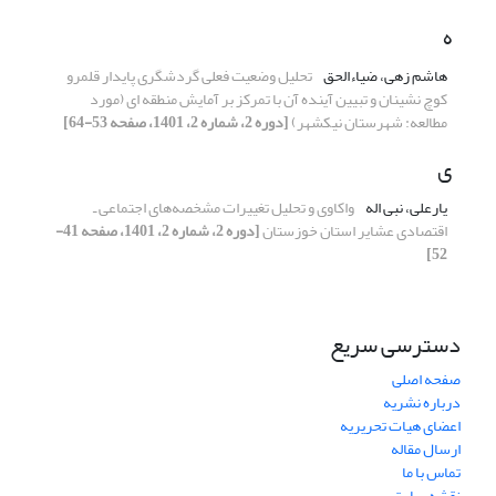
ه
هاشم زهی، ضیاءالحق
تحلیل وضعیت فعلی گردشگری پایدار قلمرو
کوچ نشینان و تبیین آینده آن با تمرکز بر آمایش منطقه ای (مورد
مطالعه: شهرستان نیکشهر)
[دوره 2، شماره 2، 1401، صفحه 53-64]
ی
یارعلی، نبی اله
واکاوی و تحلیل تغییرات مشخصه‌های اجتماعی ـ
اقتصادی عشایر استان خوزستان
[دوره 2، شماره 2، 1401، صفحه 41-
52]
دسترسی سریع
صفحه اصلی
درباره نشریه
اعضای هیات تحریریه
ارسال مقاله
تماس با ما
نقشه سایت