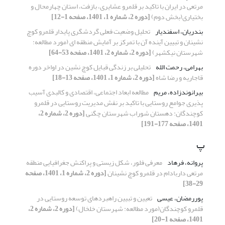
مرتعی در ایران با تاکید بر قلمرو عشایری، بازفت، استان چهارمحال و
بختیاری(بخش دوم)
[دوره 2، شماره 1، 1401، صفحه 1-12]
بندریان، اسفندیار
تحلیل وضعیت فعلی گردشگری پایدار قلمرو کوچ
نشینان و تبیین آینده آن با تمرکز بر آمایش منطقه ای (مورد مطالعه:
شهرستان نیکشهر)
[دوره 2، شماره 2، 1401، صفحه 53-64]
بهرامی، رحمت الله
تحلیلی بر زندگی قبایل کوچ نشین در اواخر دوره
قاجاریه و رضا شاه
[دوره 2، شماره 1، 1401، صفحه 13-18]
بیرانوندزاده، مریم
مطالعه ابعاد اجتماعی، اقتصادی و کالبدی آسیب
پذیری جوامع روستایی با تاکید بر نقش مدیریت روستایی در قلمرو
کوچندگان: دهستان شوراب شهرستان چگنی
[دوره 2، شماره 2،
1401، صفحه 177-191]
پ
پروانه، فرهاد
معرفی فلور، شکل زیستی و پراکنش جغرافیایی منطقه
مرتعی داربادام در قلمرو کوچ نشینان
[دوره 2، شماره 1، 1401، صفحه
29-38]
پوررمضان، عیسی
تعیین و تبیین راهبردهای توسعه روستایی در
قلمرو کوچندگان(مورد مطالعه: شهرستان خلخال)
[دوره 2، شماره 2،
1401، صفحه 1-20]