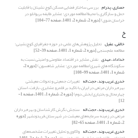
حصاری، پدرام
بررسی ساختار فضایی مسکن کوچ نشینان با قابلیت
حمل و سازگاری با محیط(مطالعه موردی: عشایر طایفه بریوانلو در
خراسان ضوی)
[دوره 2، شماره 2، 1401، صفحه 77-104]
خ
خالقی، عقیل
تحلیل پژوهش‌‌های علمی در حوزه جغرافیای کوچ‌نشینی:
مطالعه علم‌‌سنجی
[دوره 2، شماره 1، 1401، صفحه 39-52]
خداداد، مهدی
نقش عشایر در اقتصاد مقاومتی و امنیتی نسبت به
سکونتگاه های شهری(مطالعه موردی: عشایر شاهسون)
[دوره 2،
شماره 1، 1401، صفحه 99-108]
خدری غریب وند، حجت اله
تغییرات جمعیتی و تحولات معیشتی
بهره‌برداران مرتعی در ایران با تاکید بر قلمرو عشایری، بازفت، استان
چهارمحال و بختیاری(بخش دوم)
[دوره 2، شماره 1، 1401، صفحه 1-
12]
خدری غریب وند، حجت اله
سنجش نگرش کارشناسان و بهره‌برداران
مرتعی در زمینه سرمایه‌های معیشت در شهرستان فریدونشهر
[دوره
2، شماره 1، 1401، صفحه 65-82]
خدری غریب وند، حجت اله
واکاوی و تحلیل تغییرات مشخصه‌های
اجتماعی ـ اقتصادی عشایر استان خوزستان
[دوره 2، شماره 2، 1401،