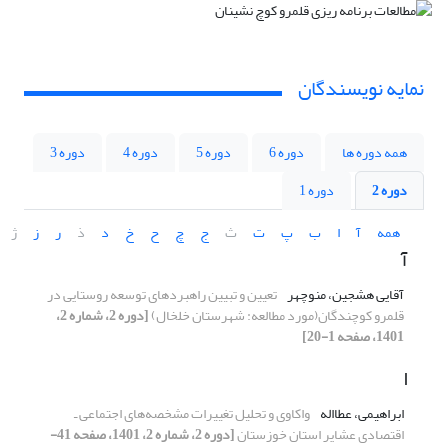
نمایه نویسندگان
همه دوره ها
دوره 6
دوره 5
دوره 4
دوره 3
دوره 2
دوره 1
همه
آ
ا
ب
پ
ت
ث
ج
چ
ح
خ
د
ذ
ر
ز
ژ
آ
آقایی هشجین، منوچهر
تعیین و تبیین راهبردهای توسعه روستایی در
قلمرو کوچندگان(مورد مطالعه: شهرستان خلخال)
[دوره 2، شماره 2،
1401، صفحه 1-20]
ا
ابراهیمی، عطااله
واکاوی و تحلیل تغییرات مشخصه‌های اجتماعی ـ
اقتصادی عشایر استان خوزستان
[دوره 2، شماره 2، 1401، صفحه 41-