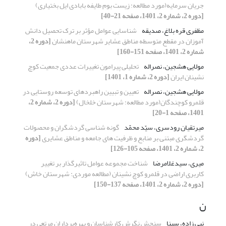
جریان سرمایه(مورد مطالعه: زیست بوم طایفه بابادی ایل بختیاری)
[دوره 2، شماره 2، 1401، صفحه 21-40]
مظفری قره بلاغ، صدیقه
شناسایی عوامل مؤثر بر ترک تحصیل دانش
آموزان در مقطع متوسطه مناطق عشایر شهرستان ماهنشان
[دوره 2،
شماره 2، 1401، صفحه 151-160]
مولایی هشجین، نصراله
تحلیلی پیرامون تغییرات عددی جمعیت کوچ
نشینان ایران
[دوره 2، شماره 1، 1401]
مولایی هشجین، نصراله
تعیین و تبیین راهبردهای توسعه روستایی در
قلمرو کوچندگان(مورد مطالعه: شهرستان خلخال)
[دوره 2، شماره 2،
1401، صفحه 1-20]
میرتقیان رودسری، سیّد محمّد
گونه شناسی گردشگران و محصولات
گردشگری مبتنی بر منابع و ظرفیت های جامعه و مناطق عشایری
[دوره
2، شماره 2، 1401، صفحه 105-126]
میری، سیدغلامرضا
شناخت مجموعه عوامل تاثیرگذار بر تغییر
کاربری اراضی در قلمرو کوچ نشینان (مطالعه موردی: شهرستان خاش)
[دوره 2، شماره 2، 1401، صفحه 137-150]
ن
نبی زاده، سینا
سنجش نگرش کارشناسان و بهره‌برداران مرتعی در