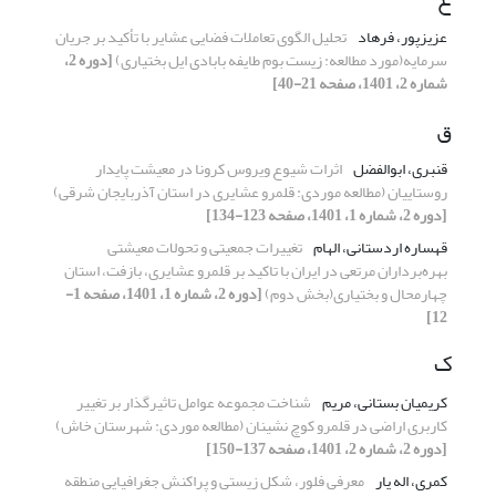
عزیزپور، فرهاد
تحلیل الگوی تعاملات فضایی عشایر با تأکید بر جریان
سرمایه(مورد مطالعه: زیست بوم طایفه بابادی ایل بختیاری)
[دوره 2،
شماره 2، 1401، صفحه 21-40]
ق
قنبری، ابوالفضل
اثرات شیوع ویروس کرونا در معیشت پایدار
روستاییان (مطالعه موردی: قلمرو عشایری در استان آذربایجان شرقی)
[دوره 2، شماره 1، 1401، صفحه 123-134]
قهساره اردستانی، الهام
تغییرات جمعیتی و تحولات معیشتی
بهره‌برداران مرتعی در ایران با تاکید بر قلمرو عشایری، بازفت، استان
چهارمحال و بختیاری(بخش دوم)
[دوره 2، شماره 1، 1401، صفحه 1-
12]
ک
کریمیان بستانی، مریم
شناخت مجموعه عوامل تاثیرگذار بر تغییر
کاربری اراضی در قلمرو کوچ نشینان (مطالعه موردی: شهرستان خاش)
[دوره 2، شماره 2، 1401، صفحه 137-150]
کمری، اله یار
معرفی فلور، شکل زیستی و پراکنش جغرافیایی منطقه