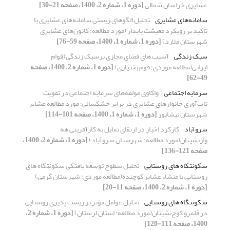
عشایری خراسان شمالی
[دوره 1، شماره 2، 1400، صفحه 21-30]
سامانه‌های عشایری
تحلیل الگوهای زیستی سامانه‌های عشایری با
تأکید بر رویکرد معیشت پایدار (مورد مطالعه: کانون‌های عشایری
شهرستان ملارد)
[دوره 1، شماره 1، 1400، صفحه 59-76]
سبک زندگی
آسیب های فضای مجازی برسبک زندگی اقوام
ایرانی(مطالعه موردی: قوم بختیاری)
[دوره 1، شماره 2، 1400، صفحه
49-62]
سرمایه اجتماعی
واکاوی مولفه‌های سرمایه اجتماعی در تقویت
تا‌ب‌آوری خانوار‌های عشایری در برابر خشکسالی؛ مورد مطالعه عشایر
شهرستان نیشابور
[دوره 1، شماره 1، 1400، صفحه 101-114]
سروآباد
کارکرد اخبار در ارتقای تمایل به کارآفرینی هه
وارنشینان(مورد مطالعه: شهرستان سروآباد)
[دوره 1، شماره 2، 1400،
صفحه 121-136]
سکونتگاه های روستایی
تحلیل سطوح توسعه یافتگی سکونتگاه های
روستایی با منشاء عشایر کوچنده(مطالعه موردی: شهرستان گرمی)
[دوره 1، شماره 2، 1400، صفحه 11-20]
سکونتگاه های روستایی
تحلیل عوامل مؤثر بر زیست پذیری روستایی
در قلمرو کوچ‌نشینان(مورد مطالعه: استان لرستان)
[دوره 1، شماره 2،
1400، صفحه 111-120]