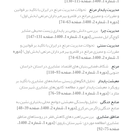
1، شماره 1، 1400، صفحه 115-130]
مدیریت پایدار مرتع
تحولات مدیریت مرتع در ایران با تاکید بر قوانین
و مقررات، و ممیزی مراتع در قلمرو بهره‌برداران مرتعی (بخش اول)
[دوره 1، شماره 2، 1400، صفحه 63-74]
مدیریت چرا
بررسی دانش بومی بر پایداری زیست محیطی عشایر
کوچ‌گر ایل ممسنی
[دوره 1، شماره 1، 1400، صفحه 131-147]
مدیریت سنتی
تحولات مدیریت مرتع در ایران با تاکید بر قوانین و
مقررات، و ممیزی مراتع در قلمرو بهره‌برداران مرتعی (بخش اول)
[دوره
1، شماره 2، 1400، صفحه 63-74]
مرتع
شکاف فضایی بنیان های اقتصاد عشایری در استان خراسان
جنوبی
[دوره 1، شماره 2، 1400، صفحه 93-110]
معیشت پایدار
تحلیل الگوهای زیستی سامانه‌های عشایری با تأکید بر
رویکرد معیشت پایدار (مورد مطالعه: کانون‌های عشایری شهرستان
ملارد)
[دوره 1، شماره 1، 1400، صفحه 59-76]
منابع جنگلی
تحلیل وابستگی معیشتی جوامع محلی بختیاری نشین به
منابع جنگلی زاگرس مرکزی
[دوره 1، شماره 2، 1400، صفحه 39-48]
مناطق عشایری
بررسی راهبردهای کاهش فقر در روستاهای مناطق
عشایری (مطالعه موردی: شهرستان باروق)
[دوره 1، شماره 2، 1400،
صفحه 75-92]