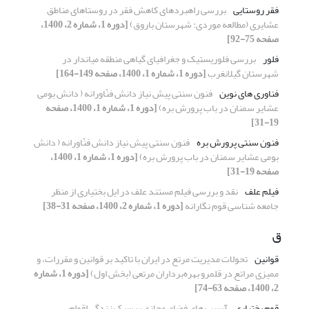
فقر روستایی
بررسی راهبردهای کاهش فقر در روستاهای مناطق
عشایری (مطالعه موردی: شهرستان باروق)
[دوره 1، شماره 2، 1400،
صفحه 75-92]
فلور
بررسی فلوریستیک و جغرافیای گیاهی منطقه میاندار در
شهرستان گیلانغرب
[دوره 1، شماره 1، 1400، صفحه 149-164]
فناوری های نوین
فنون سنتی پیش نیاز دانش فنّاورانه ( دانش بومی
عشایر سمنان در باب پرورش بره)
[دوره 1، شماره 1، 1400، صفحه
19-31]
فنون سنتی پرورش بره
فنون سنتی پیش نیاز دانش فنّاورانه ( دانش
بومی عشایر سمنان در باب پرورش بره)
[دوره 1، شماره 1، 1400،
صفحه 19-31]
فیلم علف
نقد و بررسی فیلم مستند علف در ایل بختیاری از منظر
جامعه شناسی قوم نگارانه
[دوره 1، شماره 2، 1400، صفحه 31-38]
ق
قوانین
تحولات مدیریت مرتع در ایران با تاکید بر قوانین و مقررات، و
ممیزی مراتع در قلمرو بهره‌برداران مرتعی (بخش اول)
[دوره 1، شماره
2، 1400، صفحه 63-74]
قوم بختیاری
آسیب های فضای مجازی برسبک زندگی اقوام