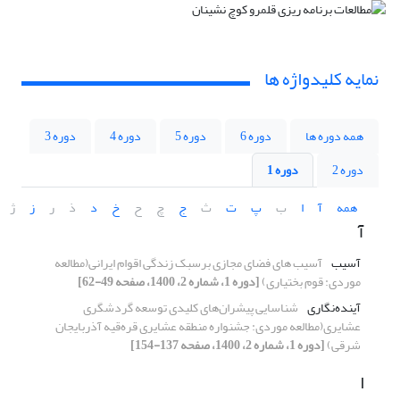
نمایه کلیدواژه ها
همه دوره ها
دوره 6
دوره 5
دوره 4
دوره 3
دوره 2
دوره 1
همه
آ
ا
ب
پ
ت
ث
ج
چ
ح
خ
د
ذ
ر
ز
ژ
آ
آسیب
آسیب های فضای مجازی برسبک زندگی اقوام ایرانی(مطالعه
موردی: قوم بختیاری)
[دوره 1، شماره 2، 1400، صفحه 49-62]
آینده‌نگاری
شناسایی پیشران‌های کلیدی توسعه گردشگری
عشایری(مطالعه موردی: جشنواره منطقه عشایری قره‌قیه آذربایجان
شرقی)
[دوره 1، شماره 2، 1400، صفحه 137-154]
ا