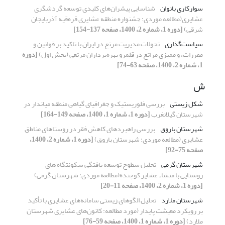
سوارکاری بانوان
شناسایی پیشران‌های کلیدی توسعه گردشگری
عشایری(مطالعه موردی: جشنواره منطقه عشایری قره‌قیه آذربایجان
شرقی)
[دوره 1، شماره 2، 1400، صفحه 137-154]
سیاست‌گذاری
تحولات مدیریت مرتع در ایران با تاکید بر قوانین و
مقررات، و ممیزی مراتع در قلمرو بهره‌برداران مرتعی (بخش اول)
[دوره
1، شماره 2، 1400، صفحه 63-74]
ش
شکل زیستی
بررسی فلوریستیک و جغرافیای گیاهی منطقه میاندار در
شهرستان گیلانغرب
[دوره 1، شماره 1، 1400، صفحه 149-164]
شهرستان باروق
بررسی راهبردهای کاهش فقر در روستاهای مناطق
عشایری (مطالعه موردی: شهرستان باروق)
[دوره 1، شماره 2، 1400،
صفحه 75-92]
شهرستان گرمی
تحلیل سطوح توسعه یافتگی سکونتگاه های
روستایی با منشاء عشایر کوچنده(مطالعه موردی: شهرستان گرمی)
[دوره 1، شماره 2، 1400، صفحه 11-20]
شهرستان ملارد
تحلیل الگوهای زیستی سامانه‌های عشایری با تأکید
بر رویکرد معیشت پایدار (مورد مطالعه: کانون‌های عشایری شهرستان
ملارد)
[دوره 1، شماره 1، 1400، صفحه 59-76]