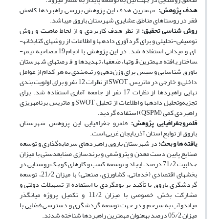
هدف پژوهش:
مهمترین هدف این پژوهش بررسی راهبردها کاهش
فقر در روستاهای مناطق عشایری شهرستان باروق می­باشد.
روش ­شناسی تحقیق:
از نظر هدف کاربردی و از لحاظ ماهیت و روش
توصیفی-تحلیلی و برای گردآوری داده­ها و اطلاعات از روش­های کتابخانه­
ای و میدانی استفاده شد. در این پژوهش با انجام 19 مصاحبه نیمه­
ساختار یافته مهمترین قوت­ها، ضعف­ها، تهدید­ها و فرصت­های شهرستان
باورق شناسایی و سپس برای وزن‌دهی و رتبه‌بندی به هر کدام از عوامل
داخلی و خارجی در ماتریس SWOT از نظرات 12 نفر و برای اولویت بندی
نهایی راهبردها از نظرات 17 نفر از جامعه آماری استفاده شد. برای
تجزیه‌وتحلیل داده­ها و اطلاعات از تحلیل SWOT و ماتریس برنامه­ریزی
راهبردی کمی (QSPM) استفاده گردید.
قلمروجغرافیایی پژوهش:
قلمرو جغرافیایی این پژوهش شهرستان
باروق از توابع استان آذربایجان غربی است.
یافته ­ها و بحث:
در شهرستان باروق راهبردهای سرمایه‌گذاری و توسعه
صنایع پایین دست معدن و پتروشمی و برندسازی صنایع­دستی با میزان
جذابیت 71/2 درصد، ایجاد و توسعه کسب و کارهای کوچک روستایی در
بخش­های اقتصادی (خدماتی، کشاورزی، صنعتی) با میزان 21/2، توسعه
گردشگری باروق با تأکید بر بوم­گردی با استفاده از تسهیلات دولتی و
مشارکت بخش خصوصی با میزان 11/2 و تکمیل پروژه میانگذر
میاندوآب به سرچم و در جهت توسعه گردشگری و دسترسی فضایی با
میزان 05/2 درصد به­عنوان مهمترین راهبردها شناخته شدند.