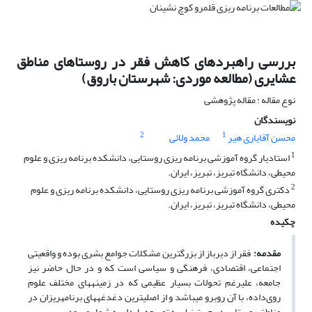
بررسی راهبردهای کاهش فقر در روستاهای مناطق
عشایری (مطالعه موردی: شهرستان باروق)
نوع مقاله : مقاله پژوهشی
نویسندگان
2
1
محسن آقایاری هیر
محمد ولائی
1
استادیار گروه آموزشی برنامه ریزی روستایی، دانشکده برنامه ریزی و علوم
محیطی، دانشگاه تبریز، تبریز، ایران.
2
دکتری گروه آموزشی برنامه ریزی روستایی، دانشکده برنامه ریزی و علوم
محیطی، دانشگاه تبریز، تبریز، ایران.
چکیده
مقدمه:
فقر از دیرباز از بزرگترین مشکلات جوامع بشری بوده و واقعیتی
اجتماعی، اقتصادی، فرهنگی و سیاسی است که و در حال حاضر نیز
جامعه، علی­رغم تحولات بسیار عظیمی که در زمینه­های مختلف علوم
روی‌داده، با آن روبرو می­باشد و از اصلی­ترین دغدغه­های برنامه­ریزان در
مناطق روستایی در جهت نیل به توسعه پایدار به شمار می­رود.