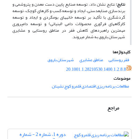
نتایج:
نتایج نشان داد، توسعه صنایع پایین دست معدن و پتروشمی و
برندسازی صنایع­دستی، ایجاد و توسعه کسب و کارهای کوچک، توسعه
گردشگری با تأکید بر توسعه خانه­های بوم­گردی و ایجاد و توسعه
کارگاه­های فرآوری محصولات دامی (لبنیاتی) و توسعه دامپروری
مهمترین راهبردهای کاهش فقر در مناطق روستایی و عشایری
شهرستان باروق به شمار می­روند.
کلیدواژه‌ها
فقر روستایی
مناطق عشایری
شهرستان باروق
20.1001.1.28210530.1400.1.2.8.8
موضوعات
مطالعات برنامه ریزی اقتصادی قلمرو کوچ نشینان
مراجع
دوره 1، شماره 2 - شماره