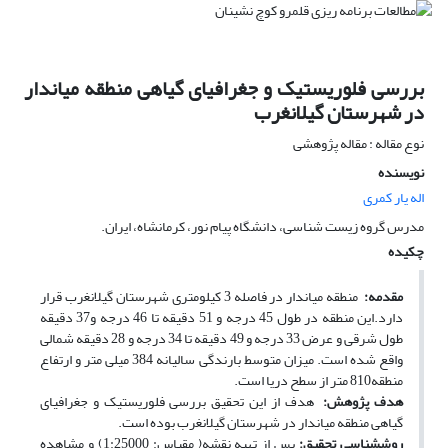
بررسی فلوریستیک و جغرافیای گیاهی منطقه میاندار
در شهرستان گیلانغرب
نوع مقاله : مقاله پژوهشی
نویسنده
اله یار کمری
مدرس گروه زیست شناسی، دانشگاه پیام نور، کرمانشاه، ایران.
چکیده
مقدمه:
منطقه میاندار در فاصله 3 کیلومتری شهرستان گیلانغرب قرار
دارد.این منطقه در طول 45 درجه و 51 دقیقه تا 46 درجه و37 دقیقه
طول شرقی و عرض 33 درجه و 49 دقیقه تا 34 درجه و 28 دقیقه شمالی
واقع شده است. میزان متوسط بارندگی سالیانه 384 میلی متر و ارتفاع
منطقه810 متر از سطح دریا است.
هدف پژوهش:
هدف از این تحقیق بررسی فلوریستیک و جغرافیای
گیاهی منطقه میاندار در شهرستان گیلانغرب بوده است.
روش­شناسی تحقیق:
پس از تهیه نقشه( مقیاس: 1:25000) و مشاهده