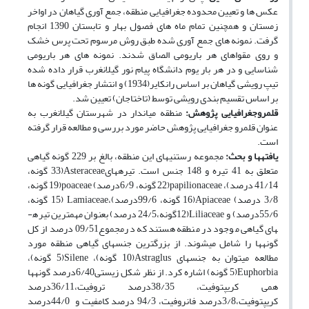
عکس ها و تعیین محدوده جغرافیایی منطقه، جمع آوری گیاهان در اواخر
زمستان و همچنین تمام ماه های فصول بهار و تابستان 1390 انجام
گرفت. نمونه های جمع آوری شده طبق روش مرسوم تحت پرس خشک
و روی مقواهای هر باریومی الصاق شدند. نمونه های هر باریومی
شناسایی و در هر بار یوم دانشگاه پیام نور گیلانغرب قرار داده شده
تیپ رویشی گیاهان بر اساس رانکایر(1934) و انتشار جغرافیایی گونه ها
بر اساس تقسیم بندی رویشی توسط (تاختاجان) تعیین شد.
قلمروجغرافیایی پژوهش:
منطقه میاندار در شهرستان گیلانغرب به
عنوان قلمرو جغرافیایی پژوهش حاضر مورد بررسی و مطالعه قرار گرفته
است.
یافته­ها و بحث:
مجموعه رستنی­های این منطقه، بالغ بر 229 گونه گیاهی
متعلق به 41 تیره و 148 جنس است. تیره­هایAsteraceae(33 گونه،
41/14 درصد)، papilionaceae(22 گونه، 6/9درصد) poaceae(19 گونه،
3/8 درصد) Apiaceae(16 گونه، 99/6درصد)،Lamiaceae (15 گونه،
55/6درصد) و Liliaceae(12گونه،24/5 درصد) بعنوان مهمترین تیره­
های گیاهی موجود در منطقه هستند که درمجموع09/51 درصد از کل
گونه­ها را شامل می­شوند. از بزرگترین جنس­های گیاهی منطقه مورد
مطالعه می­توان به جنس­های Astraglus(10 گونه)، Silene(5 گونه)،
Euphorbia(5 گونه) اشاره کرد. از نظر شکل زیستی6/40درصد گونه­ها
همی کریپتوفیت، 38/35درصد تروفیت،36/11درصد
کریپتوفیت،3/8درصد فانروفیت، 94/3 درصد کامفیت و 44/0درصد