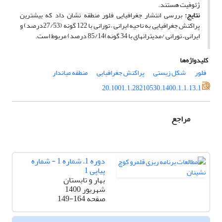
ژئوفیت هستند.
نتایج:
بررسی انتشار جغرافیایی فلور منطقه نشان داد که بیشترین
پراکنش جغرافیایی به ناحیه ایرانی – تورانی با 122 گونه (27/53درصد) و
ایرانی – تورانی /مدیترانه­ای با 34 گونه)85/14 درصد) مربوط است.
کلیدواژه‌ها
فلور
شکل زیستی
پراکنش جغرافیایی
منطقه میاندار
20.1001.1.28210530.1400.1.1.13.1
مراجع
دوره 1، شماره 1 - شماره
پیاپی 1
بهار و تابستان
شهریور 1400
صفحه
149-164