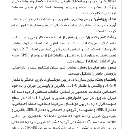
انعطاف­پذیری در برابر پیامد­های طبیعی از جمله خشکسالی می­تواند یکی از
ویژگی­های مدیریت، برنامه­ریزی و توسعه باشد که از طریق سرمایه
اجتماعی امکان­پذیر است.
هدف پژوهش:
بررسی واکاوی مولفه­های سرمایه اجتماعی در تقویت تاب­
آوری خانوار­های عشایر در برابر خشکسالی در شهرستان نیشابور انجام
گردیده است.
روش­شناسی تحقیق:
این پژوهش از لحاظ هدف کاربردی و بر اساس
ماهیت توصیفی-تحلیلی است. جامعه آماری نیز تعداد خانوار عشایر
شهرستان است، که بر اساس نمونه­گیری تصادفی تعداد 217 خانوار
تعیین شد. به منظور تجزیه و تحلیل اطلاعات نیز از نرم افزار SPSS، مدل­
های FARAS، BMW استفاده شد.
قلمرو جغرافیایی پژوهش
:
عشایر شهرستان نیشابور قلمرو جغرافیایی
پژوهش حاضر را تشکیل می­دهد.
یافته­ها و بحث
:
نتایج نشان داد، در بین مولفه­های تاب­آوری آمادگی با مقدار
479/0، و واکنش با مقدار 331/0، بالاترین و پایین­ترین میزان را به خود
اختصاص داده­اند. همچنین بر اساس اطلاعات مشخص گردیده شد که
میزان تاب­آوری در بین خانوار­های عشایر با میزان ( 61/51) در سطح
متوسط قرار دارد، در بین مولفه­های سرمایه اجتماعی، اعتماد اجتماعی با
مقدار 498/0، و عضویت در گروه­های اجتماعی با مقدار 389/0، بالاترین و
پایین­ترین میزان را به خود اختصاص داده­اند. همچنین بر اساس
اطلاعات به دست آمده مشخص گردیده شد که میزان سرمایه اجتماعی
در بین خانوار­های عشایر در برابر خشکسالی با میزان (16/45) در سطح