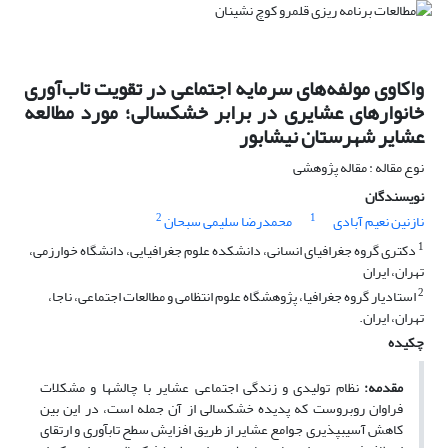
واکاوی مولفه‌های سرمایه اجتماعی در تقویت تا‌ب‌آوری
خانوار‌های عشایری در برابر خشکسالی؛ مورد مطالعه
عشایر شهرستان نیشابور
نوع مقاله : مقاله پژوهشی
نویسندگان
2
1
نازنین نعیم آبادی
محمدرضا سلیمی سبحان
1
دکتری گروه جغرافیای انسانی، دانشکده علوم جغرافیایی، دانشگاه خوارزمی،
تهران، ایران
2
استادیار گروه جغرافیا، پژوهشگاه علوم انتظامی و مطالعات اجتماعی، ناجا،
تهران، ایران.
چکیده
مقدمه
:
نظام تولیدی و زندگی اجتماعی عشایر با چالش­ها و مشکلات
فراوان روبروست که پدیده خشکسالی از آن جمله است، در این بین
کاهش آسیب­پذیری جوامع عشایر از طریق افزایش سطح تاب­آوری و ارتقای