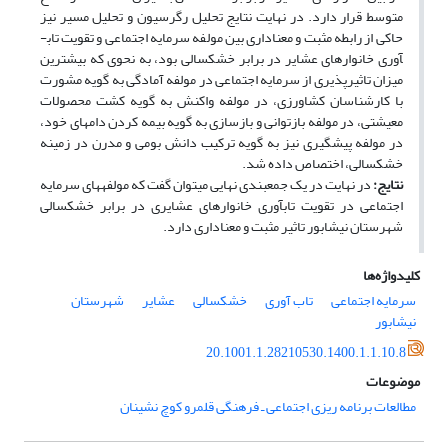
متوسط قرار دارد. در نهایت نتایج تحلیل رگرسیون و تحلیل مسیر نیز
حاکی از رابطه مثبت و معناداری بین مولفه سرمایه اجتماعی و تقویت تاب­
آوری خانوار­های عشایر در برابر خشکسالی بود، به نحوی که بیشترین
میزان تاثیرپذیری از سرمایه اجتماعی در مولفه آمادگی به گویه مشورت
با کارشناسان کشاورزی، در مولفه واکنش به گویه کشت محصولات
معیشتی، در مولفه بازتوانی و بازسازی به گویه بیمه کردن دام­های خود،
در مولفه پیشگیری نیز به گویه ترکیب دانش بومی و مدرن در زمینه
خشکسالی، اختصاص داده شد.
نتایج:
در نهایت در یک جمع­بندی نهایی می­توان گفت که مولفه­های سرمایه
اجتماعی در تقویت تاب­آوری خانوار­های عشایری در برابر خشکسالی
شهرستان نیشابور تاثیر مثبت و معناداری دارد.
کلیدواژه‌ها
سرمایه اجتماعی
تاب آوری
خشکسالی
عشایر
شهرستان
نیشابور
20.1001.1.28210530.1400.1.1.10.8
موضوعات
مطالعات برنامه ریزی اجتماعی ـ فرهنگی قلمرو کوچ نشینان