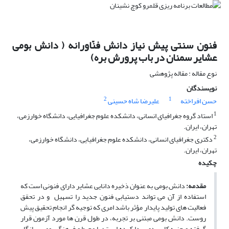
فنون سنتی پیش نیاز دانش فنّاورانه ( دانش بومی
عشایر سمنان در باب پرورش بره)
نوع مقاله : مقاله پژوهشی
نویسندگان
2
1
حسن افراخته
علیرضا شاه حسینی
1
استاد گروه جغرافیای انسانی، دانشکده علوم جغرافیایی، دانشگاه خوارزمی،
تهران، ایران.
2
دکتری جغرافیای انسانی، دانشکده علوم جغرافیایی، دانشگاه خوارزمی،
تهران، ایران.
چکیده
مقدمه:
دانش بومی به عنوان ذخیره دانایی عشایر دارای فنونی است که
استفاده از آن می تواند دستیابی فنون جدید را تسهیل و در تحقق
فعالیت های تولید پایدار مؤثر باشد امری که توجیه گر انجام تحقیق پیش
روست. دانش بومی مبتنی بر تجربه، در طول قرن ها مورد آزمون قرار
گرفته و جنبه کاربردی پیدا کرده است؛ با محیط و فرهنگ بومی سازگار