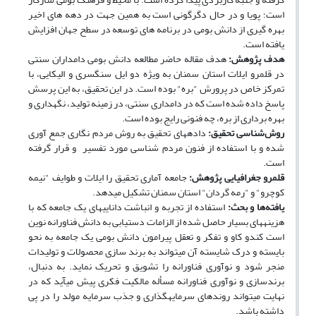
است؛ پویا و در حال دگرگونی است به همین جهت در دهه های اخیر
بهره گیری از دانش بومی در برنامه های توسعه در سطح جهان افزایش
یافته است.
هدف پژوهش:
هدف مقاله حاضر مطالعه دانش بومی دامداران سنتی
در قلمرو ایلات استان سمنان به ویژه دو ایل سنگسری و الیکایی، با
تمرکز خاص در پرورش "بره" بوده است. در این تحقیق، به این پرسش
پاسخ داده شده است که در دامداری سنتی، در زمینه تولید، نگهداری و
بهره برداری از بره، چه فنونی رایج بوده است.
روش‌شناسی تحقیق:
داده­های تحقیق به روش مردم نگاری جمع آوری
شده و با استفاده از فنون مردم شناسی مورد تفسیر و قرار گرفته
است.
قلمرو جغرافیایی پژوهش:
جامعه آماری تحقیق را ایلات و طوایف "نیمه
کوچرو" و "رمه گردان" استان سمنان تشکیل می­دهد.
یافته‌ها و بحث:
استفاده از تجربه و انباشت دانایی­های یک جامعه که با
هزینه­های بسیار حاصل شده از الزامات دستیابی به دانش فناورانه نوین
است کندو کاو و تفکر و تعقل پیرامون دانش بومی یک جامعه به نحو
بایسته و درک شایسته آن می­تواند به برند سازی محصولات و تولیدات
منجر شود و نوآوری فناورانه را تشویق و تحریک نماید. به دنبال،
برندسازی و نوآوری فناورانه مسأله مالکیت فکری پیش می­آید که در
نهایت می­تواند روندهای سرمایه­گذاری و جذب سرمایه مولد را در پی
داشته باشد.