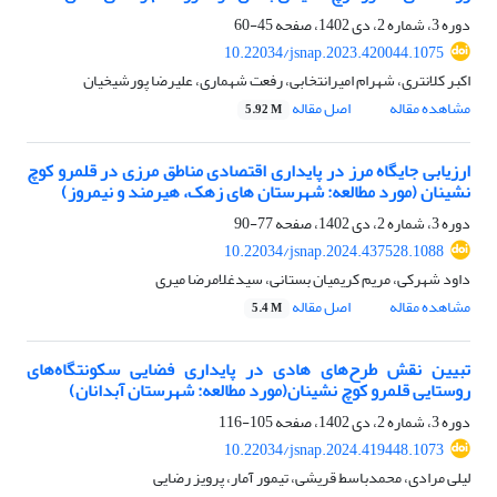
دوره 3، شماره 2، دی 1402، صفحه
45-60
10.22034/jsnap.2023.420044.1075
اکبر کلانتری، شهرام امیرانتخابی، رفعت شهماری، علیرضا پورشیخیان
مشاهده مقاله
اصل مقاله
5.92 M
ارزیابی جایگاه مرز در پایداری اقتصادی مناطق مرزی در قلمرو کوچ
نشینان (مورد مطالعه: شهرستان های زهک، هیرمند و نیمروز)
دوره 3، شماره 2، دی 1402، صفحه
77-90
10.22034/jsnap.2024.437528.1088
داود شهرکی، مریم کریمیان بستانی، سیدغلامرضا میری
مشاهده مقاله
اصل مقاله
5.4 M
تبیین نقش طرح‌های هادی در پایداری فضایی سکونتگاه‌های
روستایی قلمرو کوچ نشینان(مورد مطالعه: شهرستان آبدانان)
دوره 3، شماره 2، دی 1402، صفحه
105-116
10.22034/jsnap.2024.419448.1073
لیلی مرادی، محمدباسط قریشی، تیمور آمار، پرویز رضایی