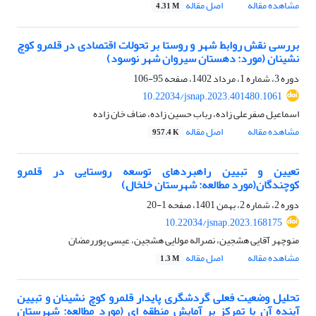
مشاهده مقاله
اصل مقاله
4.31 M
بررسی نقش روابط شهر و روستا بر تحولات اقتصادی در قلمرو کوچ
نشینان (مورد: دهستان سیروان شهر نوسود)
دوره 3، شماره 1، مرداد 1402، صفحه
95-106
10.22034/jsnap.2023.401480.1061
اسماعیل صفرعلی زاده، رباب حسین زاده، مناف خان زاده
مشاهده مقاله
اصل مقاله
957.4 K
تعیین و تبیین راهبردهای توسعه روستایی در قلمرو
کوچندگان(مورد مطالعه: شهرستان خلخال)
دوره 2، شماره 2، بهمن 1401، صفحه
1-20
10.22034/jsnap.2023.168175
منوچهر آقایی هشجین، نصراله مولایی هشجین، عیسی پوررمضان
مشاهده مقاله
اصل مقاله
1.3 M
تحلیل وضعیت فعلی گردشگری پایدار قلمرو کوچ نشینان و تبیین
آینده آن با تمرکز بر آمایش منطقه ای (مورد مطالعه: شهرستان