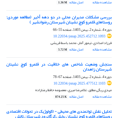
مشاهده مقاله
اصل مقاله
1.36 M
بررسی مشکلات مدیران محلی در دو دهه أخیر (مطالعه موردی:
روستاهای قلمرو کوچ نشینان شهرستان رضوانشهر )
دوره 4، شماره 2، بهمن 1403، صفحه
55-66
10.22034/jsnap.2025.452712.1093
فرزاد امدادی، تیمور آمار، محمد باسط قریشی
مشاهده مقاله
اصل مقاله
5.72 M
سنجش وضعیت شاخص های خلاقیت در قلمرو کوچ نشینان
شهرستان زاهدان
دوره 4، شماره 2، بهمن 1403، صفحه
67-78
10.22034/jsnap.2025.477512.1103
مهدی ریگی مطلق، غلامرضا میری، معصومه حافظ رضازاده
مشاهده مقاله
اصل مقاله
874.25 K
تحلیل نقش توانمندی های محیطی - اکولوژیک در تحولات اقتصادی
روستاهای قلمرو کوچ نشینان بخش کرگانرود شهرستان تالش