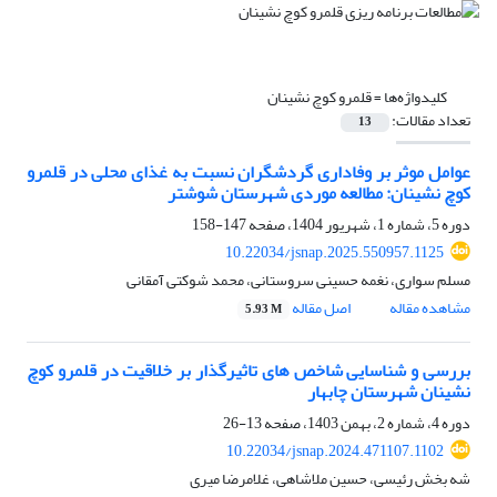
کلیدواژه‌ها =
قلمرو کوچ نشینان
تعداد مقالات:
13
عوامل موثر بر وفاداری گردشگران نسبت به غذای محلی در قلمرو
کوچ نشینان: مطالعه موردی شهرستان شوشتر
دوره 5، شماره 1، شهریور 1404، صفحه
147-158
10.22034/jsnap.2025.550957.1125
مسلم سواری، نغمه حسینی سروستانی، محمد شوکتی آمقانی
مشاهده مقاله
اصل مقاله
5.93 M
بررسی و شناسایی شاخص های تاثیرگذار بر خلاقیت در قلمرو کوچ
نشینان شهرستان چابهار
دوره 4، شماره 2، بهمن 1403، صفحه
13-26
10.22034/jsnap.2024.471107.1102
شه بخش رئیسی، حسین ملاشاهی، غلامرضا میری