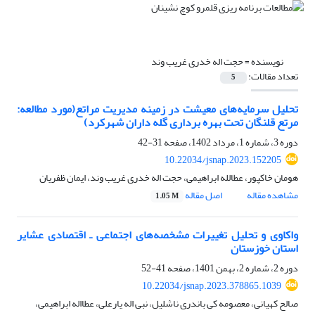
نویسنده =
حجت اله خدری غریب وند
تعداد مقالات:
5
تحلیل سرمایه‌های معیشت در زمینه مدیریت مراتع(مورد مطالعه:
مرتع قلنگان تحت بهره برداری گله داران شهرکرد)
دوره 3، شماره 1، مرداد 1402، صفحه
31-42
10.22034/jsnap.2023.152205
هومان خاکپور، عطالله ابراهیمی، حجت اله خدری غریب وند، ایمان ظفریان
مشاهده مقاله
اصل مقاله
1.05 M
واکاوی و تحلیل تغییرات مشخصه‌های اجتماعی ـ اقتصادی عشایر
استان خوزستان
دوره 2، شماره 2، بهمن 1401، صفحه
41-52
10.22034/jsnap.2023.378865.1039
صالح کهیانی، معصومه کی باندری ناشلیل، نبی اله یارعلی، عطااله ابراهیمی،