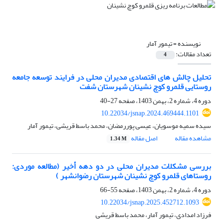
نویسنده =
تیمور آمار
تعداد مقالات:
4
تحلیل چالش های اقتصادی مدیران محلی در فرایند توسعه جامعه
روستایی قلمرو کوچ نشینان شهرستان شفت
دوره 4، شماره 2، بهمن 1403، صفحه
27-40
10.22034/jsnap.2024.469444.1101
سیده سمیه موسویان، عیسی پوررمضان، محمد باسط قریشی، تیمور آمار
مشاهده مقاله
اصل مقاله
1.34 M
بررسی مشکلات مدیران محلی در دو دهه أخیر (مطالعه موردی:
روستاهای قلمرو کوچ نشینان شهرستان رضوانشهر )
دوره 4، شماره 2، بهمن 1403، صفحه
55-66
10.22034/jsnap.2025.452712.1093
فرزاد امدادی، تیمور آمار، محمد باسط قریشی