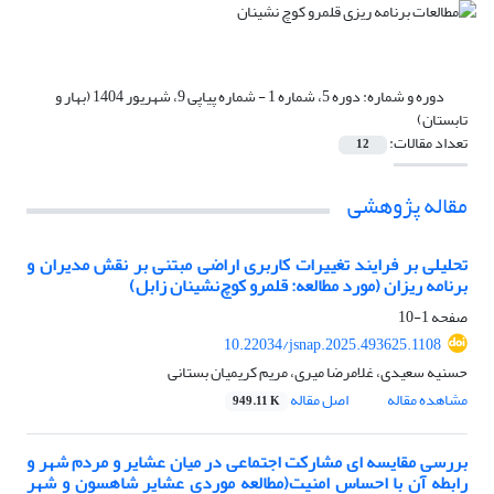
دوره و شماره:
دوره 5، شماره 1 - شماره پیاپی 9، شهریور 1404 (بهار و
تابستان)
تعداد مقالات:
12
مقاله پژوهشی
تحلیلی بر فرایند تغییرات کاربری اراضی مبتنی بر نقش مدیران و
برنامه ریزان (مورد مطالعه: قلمرو کوچ‌نشینان زابل)
صفحه
1-10
10.22034/jsnap.2025.493625.1108
حسنیه سعیدی، غلامرضا میری، مریم کریمیان بستانی
مشاهده مقاله
اصل مقاله
949.11 K
بررسی مقایسه ای مشارکت اجتماعی در میان عشایر و مردم شهر و
رابطه آن با احساس امنیت(مطالعه موردی عشایر شاهسون و شهر