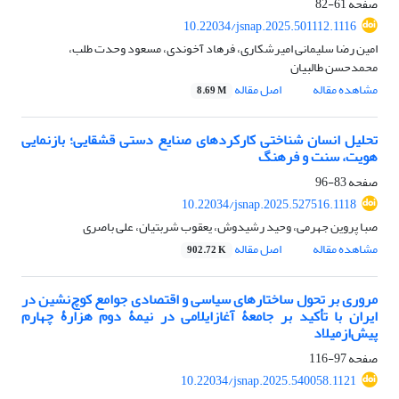
صفحه
61-82
10.22034/jsnap.2025.501112.1116
امین رضا سلیمانی امیرشکاری، فرهاد آخوندی، مسعود وحدت طلب،
محمدحسن طالبیان
مشاهده مقاله
اصل مقاله
8.69 M
تحلیل انسان شناختی کارکردهای صنایع دستی قشقایی؛ بازنمایی
هویت، سنت و فرهنگ
صفحه
83-96
10.22034/jsnap.2025.527516.1118
صبا پروین جهرمی، وحید رشیدوش، یعقوب شربتیان، علی باصری
مشاهده مقاله
اصل مقاله
902.72 K
مروری بر تحول ساختارهای سیاسی و اقتصادی جوامع کوچ‌نشین در
ایران با تأکید بر جامعۀ آغازایلامی در نیمۀ دوم هزارۀ چهارم
پیش‌ازمیلاد
صفحه
97-116
10.22034/jsnap.2025.540058.1121