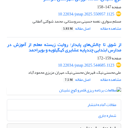
صفحه
147-158
10.22034/jsnap.2025.550957.1125
مسلم سواری، نغمه حسینی سروستانی، محمد شوکتی آمقانی
مشاهده مقاله
اصل مقاله
5.93 M
از شوق تا چالش‌های پایدار: روایت زیسته معلم از آموزش در
مدارس ابتدایی چندپایه عشایری کهگیلویه و بویراحمد
صفحه
159-172
10.22034/jsnap.2025.544685.1123
علی محسنی نیک، قهرمان محسنی نیک، مهران عزیزی محمودآباد
مشاهده مقاله
اصل مقاله
7.5 M
مقالات آماده انتشار
شماره جاری