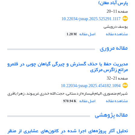
پارس آباد مغان)
صفحه
11-20
10.22034/jsnap.2025.525291.1117
یوسف درویشی
مشاهده مقاله
اصل مقاله
1.28 M
مقاله مروری
مدیریت حفظ یا حذف گسترش و چیرگی گیاهان چوبی در قلمرو
مراتع زاگرس مرکزی
صفحه
21-32
10.22034/jsnap.2025.454182.1094
شهرام منصوری، الهام قهساره اردستانی، حجت الله خدری غریبوند، زهرا باقری
مشاهده مقاله
اصل مقاله
970.94 K
مقاله پژوهشی
تحلیل آثار پروژه‌های اجرا شده در کانون‌های عشایری از منظر