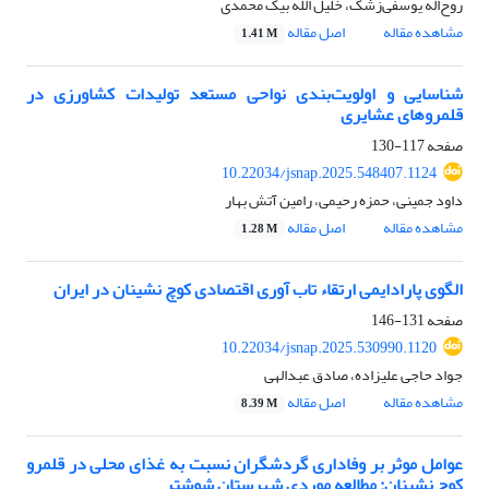
روح‌اله یوسفی‌زشک، خلیل الله بیک محمدی
مشاهده مقاله
اصل مقاله
1.41 M
شناسایی و اولویت‌بندی نواحی مستعد تولیدات کشاورزی در
قلمروهای عشایری
صفحه
117-130
10.22034/jsnap.2025.548407.1124
داود جمینی، حمزه رحیمی، رامین آتش بهار
مشاهده مقاله
اصل مقاله
1.28 M
الگوی پارادایمی ارتقاء تاب آوری اقتصادی کوچ نشینان در ایران
صفحه
131-146
10.22034/jsnap.2025.530990.1120
جواد حاجی علیزاده، صادق عبدالهی
مشاهده مقاله
اصل مقاله
8.39 M
عوامل موثر بر وفاداری گردشگران نسبت به غذای محلی در قلمرو
کوچ نشینان: مطالعه موردی شهرستان شوشتر