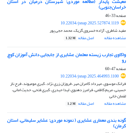
معیشت پایدار (مطالعه موردی: شهرستان درمیان در استان
خراسان‌جنوبی)
صفحه
33-46
10.22034/jsnap.2025.527874.1119
مفید شاطری، آزاده خسروی گزیک، محمد حجی پور
مشاهده مقاله
اصل مقاله
1.32 M
واکاوی تجارب زیسته معلمان عشایری از جابجایی دانش آموزان کوچ
رو
صفحه
47-60
10.22034/jsnap.2025.464993.1100
فرانک موسوی، مهرداد کامران مهر، فروزان زری نژاد، کبری مومیوند، فرح ناز
حسینی، مریم کاظمی، فرامرز دهنوی، لیدا حیدری، کبری فتحی، حدیث امانی،
لقمان خانی
مشاهده مقاله
اصل مقاله
1.2 M
گونه بندی معماری عشایری ( نمونه موردی: عشایر سلیمانی، استان
کرمان)