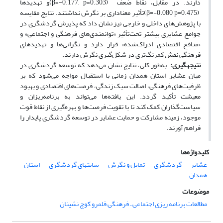
دارند. در مقابل، نقاط ضعف
(β=-0.177, p=0.303)
و تهدیدها
(β=-0.080, p=0.475)
تأثیر معناداری بر نگرش نداشتند. نتایج مقایسه
با پژوهش‌های داخلی و خارجی نیز نشان داد که پذیرش گردشگری در
جوامع عشایری بیشتر تحت‌تأثیر «توانمندی‌های فرهنگی و اجتماعی» و
«منافع اقتصادی ادراک‌شده» قرار دارد و نگرانی‌ها و تهدیدهای
فرهنگی نقش کمرنگ‌تری در شکل‌گیری نگرش دارند
.
نتیجه­گیری:
به‌طور کلی، نتایج نشان می‌دهد که توسعه گردشگری در
میان عشایر استان همدان زمانی با استقبال مواجه می‌شود که بر
ظرفیت‌های فرهنگی، اصالت سبک زندگی، فرصت‌های اقتصادی و بهبود
معیشت تأکید گردد. این یافته‌ها می‌تواند به برنامه‌ریزان و
سیاست‌گذاران کمک کند تا با تقویت فرصت‌ها و بهره‌گیری از نقاط قوت
موجود، زمینه مشارکت و حمایت عشایر در توسعه گردشگری پایدار را
فراهم آورند
.
کلیدواژه‌ها
عشایر
گردشگری
تمایل و نگرش
سایتهای گردشگری
استان
همدان
موضوعات
مطالعات برنامه ریزی اجتماعی ـ فرهنگی قلمرو کوچ نشینان