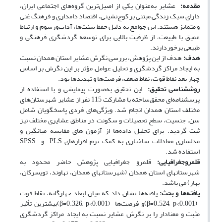
مقدمه:
عشایر به‌عنوان یکی از اصیل‌ترین گروه‌های اجتماعی ایران،
دارای سبک زندگی مبتنی بر کوچ‌نشینی، اقتصاد دامداری و فرهنگ غنی
و متمایز هستند. این جوامع به دلیل حفظ سنت‌ها، آداب‌ورسوم و ارتباط
عمیق با طبیعت، از ظرفیت بالایی برای توسعه گردشگری فرهنگی و
طبیعی برخوردارند
.
هدف:
هدف از این پژوهش، بررسی نگرش عشایر استان همدان نسبت
به ایجاد مراکز گردشگری و تحلیل عوامل مؤثر بر این نگرش بر اساس
چهار بعد نقاط قوت، نقاط ضعف، فرصت‌ها و تهدیدها بود.
روش­شناسی تحقیق:
این تحقیق به‌صورت پیمایشی و با استفاده از
پرسشنامه‌ای محقق‌ساخته
با مشارکت
115 نفر از عشایر شهرستان‌های
مختلف استان همدان انجام شد. ویژگی‌های فردی پاسخگویان شامل
سن، جنسیت، سطح تحصیلات و سکونت در مناطق عشایری مختلف نیز
ثبت گردید. برای تحلیل داده‌ها از آزمون
های مقایسه میانگین و
مدلسازی معادلات ساختاری به کمک نرم افزارهای
PLS
و
SPSS
استفاده شد
.
قلمروجغرافیایی:
قلمرو جغرافیایی پژوهش حاضر
محدود به
شهرستانهای استان همدان (شهرستانهای همدان، نهاوند، تویسرکان،
بهار) می باشد.
یافته‌ها و بحث:
یافته‌ها نشان داد که میان ابعاد چهارگانه، نقاط قوت
(β=0.524, p<0.001)
و فرصت‌ها
(β=0.326, p<0.001)
بیشترین تأثیر
مثبت و معنادار را بر نگرش عشایر نسبت به ایجاد مراکز گردشگری