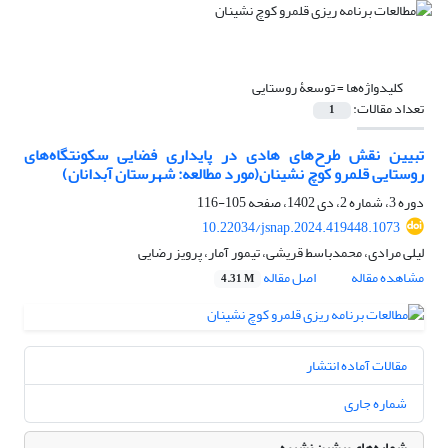
کلیدواژه‌ها =
توسعۀ روستایی
تعداد مقالات:
1
تبیین نقش طرح‌های هادی در پایداری فضایی سکونتگاه‌های
روستایی قلمرو کوچ نشینان(مورد مطالعه: شهرستان آبدانان)
دوره 3، شماره 2، دی 1402، صفحه
105-116
10.22034/jsnap.2024.419448.1073
لیلی مرادی، محمدباسط قریشی، تیمور آمار، پرویز رضایی
مشاهده مقاله
اصل مقاله
4.31 M
مقالات آماده انتشار
شماره جاری
شماره‌های پیشین نشریه