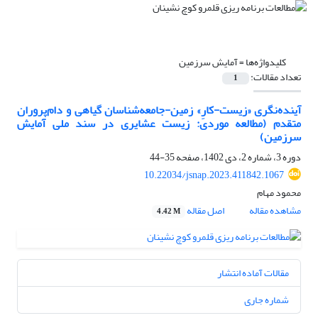
کلیدواژه‌ها =
آمایش سرزمین
تعداد مقالات:
1
آینده‌نگری «زیست-کارِ» زمین-جامعه‌شناسان گیاهی و دام‌پروران
متقدم (مطالعه موردی: زیست عشایری در سند ملی آمایش
سرزمین)
دوره 3، شماره 2، دی 1402، صفحه
35-44
10.22034/jsnap.2023.411842.1067
محمود مهام
مشاهده مقاله
اصل مقاله
4.42 M
مقالات آماده انتشار
شماره جاری