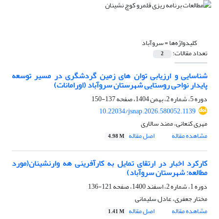
کلیدواژه‌ها =
سروآباد
تعداد مقالات:
2
شناسایی و ارزیابی توان ­های زمین گردشگری در مسیر توسعه
پایدار نواحی روستایی شهرستان سروآباد
(اورامانات)
دوره 5، شماره 2، بهمن 1404، صفحه
137-150
10.22034/jsnap.2026.580052.1139
مهری کنعانی، ممند سالاری
مشاهده مقاله
اصل مقاله
4.98 M
کارکرد اخبار در ارتقای تمایل به کارآفرینی هه وارنشینان(مورد
مطالعه: شهرستان سروآباد)
دوره 1، شماره 2، اسفند 1400، صفحه
121-136
مختار جعفری، عادل سلیمانی
مشاهده مقاله
اصل مقاله
1.41 M