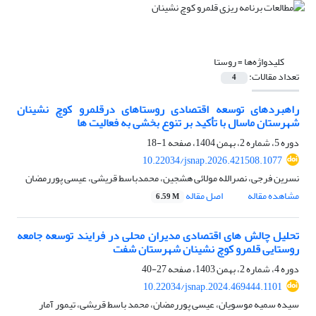
کلیدواژه‌ها =
روستا
تعداد مقالات:
4
راهبردهای توسعه اقتصادی روستاهای درقلمرو کوچ نشینان
شهرستان ماسال با تأکید بر تنوع بخشی به فعالیت ها
دوره 5، شماره 2، بهمن 1404، صفحه
1-18
10.22034/jsnap.2026.421508.1077
نسرین فرجی، نصرالله مولائی هشجین، محمدباسط قریشی، عیسی پوررمضان
مشاهده مقاله
اصل مقاله
6.59 M
تحلیل چالش های اقتصادی مدیران محلی در فرایند توسعه جامعه
روستایی قلمرو کوچ نشینان شهرستان شفت
دوره 4، شماره 2، بهمن 1403، صفحه
27-40
10.22034/jsnap.2024.469444.1101
سیده سمیه موسویان، عیسی پوررمضان، محمد باسط قریشی، تیمور آمار