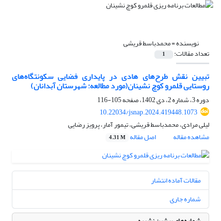
نویسنده =
محمدباسط قریشی
تعداد مقالات:
1
تبیین نقش طرح‌های هادی در پایداری فضایی سکونتگاه‌های
روستایی قلمرو کوچ نشینان(مورد مطالعه: شهرستان آبدانان)
دوره 3، شماره 2، دی 1402، صفحه
105-116
10.22034/jsnap.2024.419448.1073
لیلی مرادی، محمدباسط قریشی، تیمور آمار، پرویز رضایی
مشاهده مقاله
اصل مقاله
4.31 M
مقالات آماده انتشار
شماره جاری
شماره‌های پیشین نشریه