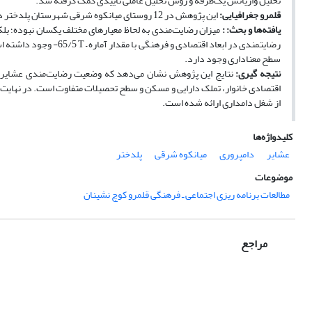
تحلیل واریانس یک‌طرفه و روش تحلیل عاملی تأییدی کمک گرفته شد.
قلمرو جغرافیایی:
این پژوهش در 12 روستای میانکوه شرقی شهرستان پلدختر در استان لرستان انجام شده است.
یافته‌ها و بحث:
:
میزان رضایت‌مندی به لحاظ معیارهای مختلف یکسان نبوده؛ بل
رضایتمندی در ابعاد اقتصادی و فرهنگی با مقدار آماره
T –
65/5- وجود داشته است. در سطح مشخصات فردی نیز تعیین نوع شغل و میزان رضایتمندی با مقدار آماره
سطح معناداری وجود دارد.
نتیجه­ گیری:
نتایج این پژوهش نشان می‌دهد که وضعیت رضایت‌مندی عشایر 
اقتصادی خانوار، تملک دارایی و مسکن و سطح تحصیلات متفاوت است. در نهایت
از شغل دامداری ارائه شده است.
کلیدواژه‌ها
عشایر
دامپروری
میانکوه شرقی
پلدختر
موضوعات
مطالعات برنامه ریزی اجتماعی ـ فرهنگی قلمرو کوچ نشینان
مراجع