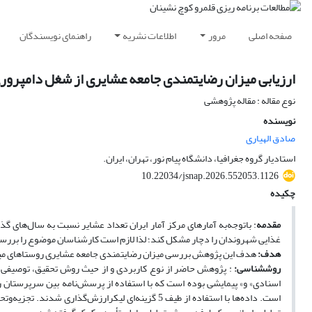
صفحه اصلی
مرور
اطلاعات نشریه
راهنمای نویسندگان
ارزیابی میزان رضایتمندی جامعه عشایری از شغل دامپرور
نوع مقاله : مقاله پژوهشی
نویسنده
صادق الهیاری
استادیار گروه جغرافیا، دانشگاه پیام نور، تهران، ایران.
10.22034/jsnap.2026.552053.1126
چکیده
مقدمه
:
باتوجه‌به آمارهای مرکز آمار ایران تعداد عشایر نسبت به سال‌های گذ
غذایی شهروندان را دچار مشکل کند؛ لذا لازم است کارشناسان موضوع را بررسی ک
هدف:
هدف این پژوهش بررسی میزان رضایتمندی جامعه عشایری روستاهای میان
روش­شناسی:
:
پژوهش حاضر از نوع کاربردی و از حیث روش تحقیق، توصیفی 
اسنادی
«
و» پیمایشی‌
بوده است که
است. داده‌ها با استفاده از طیف 5 گزینه‌ای لیکرارزش‌گذاری شدند. تجزیه‌وتحلیل داده‌ها با استفاده از نرم‌افزار