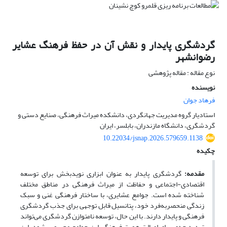
گردشگری پایدار و نقش آن در حفظ فرهنگ عشایر
رضوانشهر
نوع مقاله : مقاله پژوهشی
نویسنده
فرهاد جوان
استادیار گروه مدیریت جهانگردی، دانشکده میراث فرهنگی، صنایع دستی و
گردشگری، دانشگاه مازندران، بابلسر، ایران
10.22034/jsnap.2026.579659.1138
چکیده
مقدمه:
گردشگری پایدار به عنوان ابزاری نویدبخش برای توسعه
اقتصادی-اجتماعی و حفاظت از میراث فرهنگی در مناطق مختلف
شناخته شده است. جوامع عشایری، با ساختار فرهنگی غنی و سبک
زندگی منحصربه‌فرد خود، پتانسیل قابل توجهی برای جذب گردشگری
فرهنگی و پایدار دارند. با این حال، توسعه نامتوازن گردشگری می‌تواند
تهدید جدی برای اصالت هویت فرهنگی این جوامع محسوب شود. این