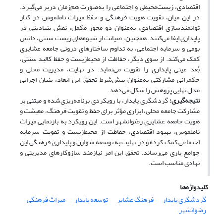
اقتصادی، زیست‌محیطی و اجتماعی را به‌صورت هم‌زمان دربر می‌گیرد.
در این میان، تقویت هویت فرهنگی و حفظ میراث ناملموس در کنار
توانمندسازی اقتصادی، به‌عنوان دو محور مکمل، نقش بنیادینی در
پایداری ایفا می‌کنند. همچنین، صیانت از شیوه‌های زیست سنتی، دانش
بومی و سرمایه اجتماعی، به تداوم ساختارهای درونی جامعه عشایری
کمک می‌کند. از سوی دیگر، حفاظت از محیط‌زیست و حفظ کالبد سنتی،
بُعد عینی پایداری را تقویت می‌نماید. در نهایت، مدیریت محلی و
حکمرانی مشارکتی به‌عنوان پیش‌شرط تحقق این ابعاد، بنیان اجرایی
مدل نهایی پژوهش را شکل می‌دهد.
نتیجه‌گیری:
گردشگری پایدار، با رویکردی برنامه‌ریزی‌شده و مبتنی بر
مشارکت جامعه محلی، ابزاری مؤثر برای حفظ و تقویت فرهنگ، معیشت و
هویت جامعه عشایری رضوانشهر است. این رویکرد به بازنمایی میراث
ناملموس، بهبود اقتصادی، حفاظت از محیط‌زیست و تقویت سرمایه
اجتماعی کمک کرده و در نهایت به توسعه متوازن و پایداری فرهنگی این
جوامع یاری می‌رساند. تحقق این امر نیازمند سازوکارهای مدیریتی و
نهادی مناسب است.
کلیدواژه‌ها
گردشگری پایدار
فرهنگ عشایر
توسعه پایدار
میراث فرهنگی
رضوانشهر