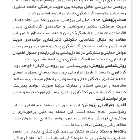
پژوهش به بررسی تعامل پیچیده بین هویت فرهنگی جامعه عشایری
رضوانشهر و توسعه گردشگری پایدار در این منطقه می‌پردازد.
هدف پژوهش:
هدف اصلی این پژوهش، تبیین رابطه بین ابعاد مختلف
هویت فرهنگی عشایر رضوانشهر و مؤلفه‌های گردشگری پایدار
(اقتصادی، اجتماعی، و فرهنگی) در این جامعه است. به طور خاص، این
مطالعه به دنبال شناسایی چگونگی تأثیرگذاری مؤلفه‌های هویت
فرهنگی بر جذابیت مقصدی گردشگری پایدار و همچنین بررسی نقش
عوامل حمایتی و مشارکتی در تعادل‌بخشی به این رابطه و حصول اطمینان
از پایداری بلندمدت منافع گردشگری برای جامعه عشایری است.
روش‌شناسی پژوهش:
روش‌شناسی این پژوهش (کیفی) خواهد بود.
گردآوری داده‌ها از طریق ابزارهایی چون مصاحبه‌های عمیق با اعضای
جامعه عشایری، نخبگان محلی، و مسئولین نهادهای مرتبط، پرسشنامه،
مشاهده و بررسی اسناد و مدارک مرتبط صورت خواهد پذیرفت.
داده‌های کیفی از طریق کدگذاری و تئوری زمینه­ای مورد تجزیه و تحلیل
قرار خواهند گرفت.
قلمرو جغرافیایی پژوهش:
این تحقیق در منطقه جغرافیایی عشایر
رضوانشهر انجام شده است. این منطقه به دلیل برخورداری از
ویژگی‌های فرهنگی و اجتماعی خاص جوامع عشایری، به عنوان بستر
مطالعاتی این پژوهش انتخاب شده است.
یافته‌ها و بحث:
یافته‌ها نشان می‌دهد گردشگری پایدار در جامعه
عشایری رضوانشهر بر نه مقوله کلان استوار است که ابعاد فرهنگی،