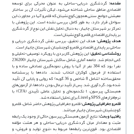
مقدمه:
گردشگری دریایی-ساحلی به عنوان محرکی برای توسعه
اقتصادی مناطق ساحلی شناخته می‌شود، لیکن تأثیرات آن بر ساختار
معیشتی جوامع سنتی همچون کوچ‌نشینان که قلمرو آنها در مجاورت این
سواحل قرار دارد، به طور کامل بررسی نشده است. این پژوهش با
تمرکز بر شهرستان چابهار، به دنبال تحلیل نقش این نوع از گردشگری
بر پایداری اقتصادی قلمرو کوچ‌نشینان است.
هدف پژوهش:
هدف این تحقیق،
بررسی نقش گردشگری دریایی و
ساحلی بر پایداری اقتصادی قلمرو کوچ­نشینان شهرستان چابهار
است
.
روش­شناسی تحقیق:
این پژوهش کاربردی با رویکرد توصیفی-تحلیلی و
کمی انجام شد. جامعه آماری شامل ساکنان شهرستان چابهار (236200
نفر) بود که 384 نفر از آنها با روش نمونه‌گیری تصادفی ساده و با
استفاده از فرمول کوکران انتخاب شدند. داده‌ها با پرسشنامه
محقق‌ساخته (شامل 8 شاخص و 36 گویه) که روایی و پایایی آن تأیید
شده بود، گردآوری شد. پس از تأیید نرمال بودن داده‌ها، از آزمون‌های
همبستگی پیرسون،
t
تک‌نمونه‌ای و تحلیل عاملی تأییدی (
CFA
) با
نرم‌افزارهای
SPSS
و
Lisrel
برای تحلیل استفاده شد.
قلمرو جغرافیایی پژوهش:
قلمرو جغرافیایی پژوهش حاضر شامل، قلمرو
کوچ­نشینان شهرستان چابهار می­باشد
.
یافته­ها و بحث:
نتایج آزمون همبستگی پیرسون حاکی از وجود یک رابطه
مثبت و معنادار میان گردشگری دریایی-ساحلی و هر هشت مؤلفه
اقتصادی بود. قوی‌ترین رابطه‌ها مربوط به «تنوع تولید و فروش» و