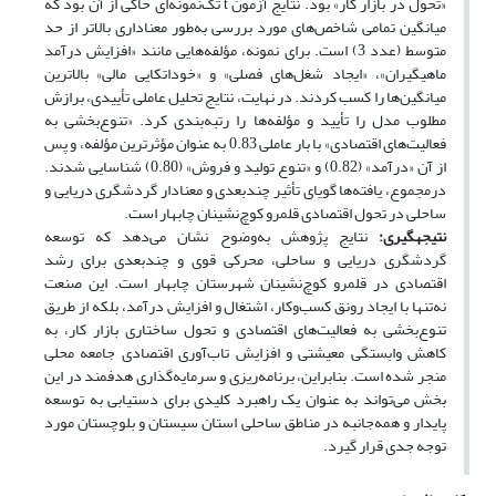
«تحول در بازار کار» بود. نتایج آزمون
t
تک‌نمونه‌ای حاکی از آن بود که
میانگین تمامی شاخص‌های مورد بررسی به‌طور معناداری بالاتر از حد
متوسط (عدد 3) است. برای نمونه، مؤلفه‌هایی مانند «افزایش درآمد
ماهیگیران»، «ایجاد شغل‌های فصلی» و «خوداتکایی مالی» بالاترین
میانگین‌ها را کسب کردند. در نهایت، نتایج تحلیل عاملی تأییدی، برازش
مطلوب مدل را تأیید و مؤلفه‌ها را رتبه‌بندی کرد. «تنوع‌بخشی به
فعالیت‌های اقتصادی» با بار عاملی 0.83 به عنوان مؤثرترین مؤلفه، و پس
از آن «درآمد» (0.82) و «تنوع تولید و فروش» (0.80) شناسایی شدند.
درمجموع، یافته‌ها گویای تأثیر چندبعدی و معنادار گردشگری دریایی و
ساحلی در تحول اقتصادی قلمرو کوچ‌نشینان چابهار است.
نتیجه­گیری:
نتایج پژوهش به‌وضوح نشان می‌دهد که توسعه
گردشگری دریایی و ساحلی، محرکی قوی و چندبعدی برای رشد
اقتصادی در قلمرو کوچ‌نشینان شهرستان چابهار است. این صنعت
نه‌تنها با ایجاد رونق کسب‌وکار، اشتغال و افزایش درآمد، بلکه از طریق
تنوع‌بخشی به فعالیت‌های اقتصادی و تحول ساختاری بازار کار، به
کاهش وابستگی معیشتی و افزایش تاب‌آوری اقتصادی جامعه محلی
منجر شده است. بنابراین، برنامه‌ریزی و سرمایه‌گذاری هدفمند در این
بخش می‌تواند به عنوان یک راهبرد کلیدی برای دستیابی به توسعه
پایدار و همه‌جانبه در مناطق ساحلی استان سیستان و بلوچستان مورد
توجه جدی قرار گیرد.