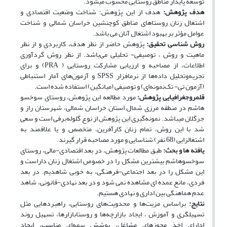
توسعه پایدار مناطق روستایی محسوب می­شود.
هدف پژوهش:
هدف از این پژوهش؛ شناخت وضعیت اقتصادی و
اشتغال زنان روستاهای مناطق کوچ­نشین خراسان شمالی و شناخت
عوامل مؤثر بر بهبود اشتغال آنان می باشد.
روش ­شناسی تحقیق:
پژوهش حاضر از نظر هدف، کاربردی و از نظر
ماهیت و روش ، توصیفی- تحلیلی می‌باشد. از نظر روش‌ گردآوری
اطلاعات، از مصاحبه و ارزیابی مشارکت روستایی ( PRA) و برای
تجزیه‌و‌تحلیل داده‌ها از نرم­افزار SPSS و آزمون‌های آمار استنباطی
(آزمون تی- تک‌نمونه‌ای) و توصیفی (میانگین) استفاده شده است.
قلمروجغرافیایی پژوهش:
مورد مطالعه این پژوهش، روستای سوخسو
هاشم در منطقه مرزی شمال استان خراسان شمالی، شهرستان راز و
جرگلان می­باشد. نمونه‌گیری این پژوهش از نوع گلوله‌برفی است و سعی
شد با این روش، تمام زنان کارآفرین، متخصص و یا علاقمند به
اشتغالزایی (68 نفر) شناسایی و مورد مصاحبه قرار گیرند.
یافته­ ها و بحث:
طبق مطالعات پژوهش، در بعد اقتصادی-مالی، روستای
سوخسوهاشم بیشترین مشکل را در خصوص اشتغال زنان داراست و
این مشکل را در بعد اجتماعی-فرهنگی، به خوبی شاهدیم. در بعد
فردی، مانع عمده ای مشاهده نمی شود و در بعد نهادی-قانونی، شاهد
عدم هماهنگی بین اداری و نهادی هستیم.
نتایج:
براساس مزیت‌ها و محدویت‌های روستایی، راهبردهایی مثل
تسهیلگری و آموزش ، ایجاد بازارچه‌ها و روستابازارها، تسهیل روند
ادارای اخذ مجوزهای مشاغل، پوشش بیمه‌ای مناسب، ایجاد