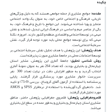
چکیده
مقدمه:
جوامع عشایری از جمله جوامعی هستند که به دلیل ویژگی‌های
تاریخی، فرهنگی و اجتماعی خاص خود، به عنوان یک واحد اجتماعی
متمایز و پویا شناخته می‌شوند. این جوامع با تاریخ و فرهنگ خود، به
یکی از عناصر مهم و اساسی در فرهنگ ایرانی تبدیل شده‌اند و نقش
مهمی در توسعۀ اجتماعی و اقتصادی منطقه و کشور دارند. امروزه، نکتۀ
مهمی که برای توسعه جوامع محلی باید مورد توجه قرار گیرد، نقش
سرمایۀ اجتماعی است.
هدف پژوهش:
این پژوهش با هدف تحلیل نقش سرمایۀ اجتماعی بر
توسعۀ اجتماعات محلی در جامعۀ عشایری صورت پذیرفته است.
روش ­شناسی تحقیق:
جامعۀ آماری این پژوهش، عشایر استان
چهارمحال‌ و بختیاری بودند، که تعداد 264 نفر به عنوان نمونۀ آماری
انتخاب گردید و به منظور افزایش دقت در نهایت تعداد 300 نفر
سرپرست خانوار عشایری مورد پرسشگری قرار گرفتند. پایایی
پرسشنامه با استفاده از آزمون آلفای کرونباخ، بررسی (73/0) و تایید
شد. داده­های گردآوری­شده با استفاده از نرم­افزار SPSS و AMOS
مورد تحلیل قرار گرفتند.
قلمروجغرافیایی پژوهش:
قلمروی جغرافیایی پژوهش حاضر، مناطق
عشایری استان چهارمحال و بختیاری و به طور عمده در سطح ایل بختیاری
می­باشد.