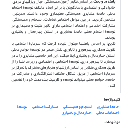
یافته ­ها و بحث:
بر اساس نتایج آزمون همبستگی، میان ویژگی­های فردی،
خانوادگی و اقتصادی پاسخگویان با برخی ابعاد مختلف توسعۀ اجتماع
محلی جامعۀ عشایری همبستگی معنی­داری وجود داشت. همچنین،
مشخص گردید، در بین عوامل اجتماعی تعاملات، انسجام و همبستگی،
مشارکت اجتماعی و اعتماد اجتماعی دارای تاثیر مثبت و معنی­داری بر
توسعۀ اجتماع محلی جامعۀ عشایری در استان چهارمحال‌ و بختیاری
بودند.
نتایج:
بر اساس یافته­ها می­توان نتیجه گرفت که سرمایۀ اجتماعی با
تقویت همکاری، بهره­وری و تاب­آوری، نقش مهمی در توسعۀ جوامع محلی
استان چهارمحال و بختیاری ایفا می­کند. این امر جامعه­ی عشایری را قادر
می­سازد تا بهره­برداری، توسعۀ اجتماعی و اقتصادی و زیرساخت­ها را از
طریق همکاری متقابل بر اساس ارزش­ها و هنجارهای مشترک با تمرکز بر
سرمایۀ اجتماعی از طریق اشکال مختلف اشتراک­گذاری و مشارکت در
جامعه، جوامع محلی می­تواند توسعه و ظرفیت بلندمدت خود را تضمین
کند.
کلیدواژه‌ها
جامعۀ عشایری
انسجام و همبستگی
مشارکت اجتماعی
توسعۀ
اجتماعات محلی
چهارمحال و بختیاری
موضوعات