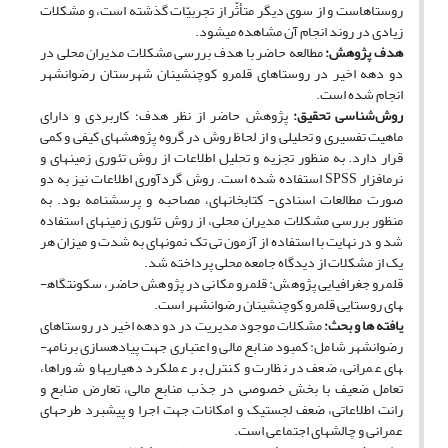
روستاهاست و از سوى دیگر متأثّر از تجربیّات گذشته است، و مشکلات
زیادی در روند انجام آن مشاهده می­شود.
هدف پژوهش:
مطالعه حاضر با هدف بررسی مشکلات مدیران محلی در
دو دهه اخیر در روستاهای قلمرو کوچ­نشینان شهرستان رضوانشهر
انجام شده است.
روش‌شناسی تحقیق:
پژوهش حاضر از نظر هدف؛ کاربردی و دارای
ماهیت تفسیری و تحلیلی و از لحاظ روش در گروه پژوهش­های کیفی و کمی
قرار دارد. به منظور تجزیه و تحلیل اطلاعات از روش تئوری زمینه­ای و
نرم­افزار SPSS استفاده شده است. روش گردآوری اطلاعات نیز به دو
صورت مطالعات اسنادی- کتابخانه­ای، مصاحبه و پرسشنامه بود. به
منظور بررسی مشکلات مدیران محلی، از روش تئوری زمینه­ای استفاده
شد و در نهایت با استفاده از آزمون تی تک نمونه­ای به شدت و میزان هر
یک از مشکلات از دیدگاه جامعه محلی پرداخته شد.
قلمرو جغرافیایی پژوهش: قلمرو مکانی در پژوهش حاضر، سکونتگاه­
های روستایی قلمرو کوچ­نشینان رضوانشهر است.
یافته ­ها و بحث:
مشکلات موجود مدیریت در دو دهه اخیر در روستاهای
رضوانشهر شامل: کمبود منابع مالی و اعتباری جهت پیاده­سازی برنامه­
های عمرانی، ضعف در نظارت و کنترل بر عملکرد دهیاری­ها و شوراها،
تعامل ضعیف با بخش خصوصی در جذب منابع مالی، تعارض منابع و
رانت اطلاعاتی، ضعف لجستیک و امکانات جهت اجرا و پیشبرد طرح­های
عمرانی و چالش­های اجتماعی است.