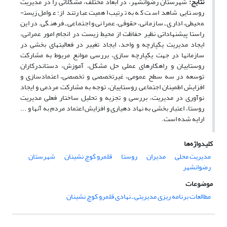
نتایج:
شهرستان رضوانشهر، در ابعاد مختلف، مشکلاتی را در مدیریت
روستایی شاهد است که به ترتیب اهمیت عبارتند از: عوامل زیست­
محیطی، اداری ـ سازمانی، حقوقی، عمرانی و اجتماعی ـ فرهنگی. در این
راستا پیشنهاداتی نظیر حفاظت از محیط زیست در انجام امور عمرانی،
ایجاد مدیریت یکپارچه و واحد، ایجاد تغییر در فعالیت­های بخشی در
سازمان­ها در جهت یکپارچه سازی، بررسی موانع مربوط به مشارکت
روستاییان و راهکارهای عملی حل مشکل، آموزش، دست­اندرکاران
توسعه در سه سطح عمومی، غیرتخصصی و تخصصی، اعتمادسازی و
افزایش اطمینان اجتماعی روستاییان، توجه به مشارکت مردمی و ایجاد
نوآوری در مدیریت، بررسی و تجزیه و تحلیل ساختار فعلی مدیریت
روستا، اعتبار بخشی به نهاد دهیاری و افزایش اعتماد مردم به آنها و ...
ارایه شده است.
کلیدواژه‌ها
مدیریت محلی
مدیران
روستا
قلمرو کوچ نشینان
شهرستان
رضوانشهر
موضوعات
مطالعات برنامه ریزی مدیریتی ـ نهادی قلمرو کوچ نشینان