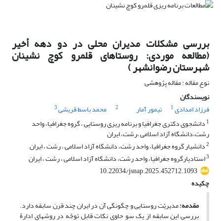
بررسی مشکلات مدیران محلی در دو دهه أخیر
(مطالعه موردی: روستاهای قلمرو کوچ نشینان
شهرستان رضوانشهر )
نوع مقاله : مقاله پژوهشی
نویسندگان
3
2
1
فرزاد امدادی
تیمور آمار
محمد باسط قریشی
1
دانشجوی دکتری جغرافیا و برنامه ریزی روستایی ، گروه جغرافیا، واحد
رشت،دانشگاه آزاد اسلامی ،رشت، ایران
2
دانشیار گروه جغرافیا، واحد رشت، دانشگاه آزاد اسلامی ، رشت ، ایران
3
استادیارگروه جغرافیا، واحد رشت، دانشگاه آزاد اسلامی ، رشت ، ایران
10.22034/jsnap.2025.452712.1093
چکیده
مقدمه:
مدیریّت روستایی و چگونگی آن در ایران چند قرن سابقه دارد.
بررسى این سابقه از یک سو حاوى نکات قابل توجّه در روش­هاى ادارۀ