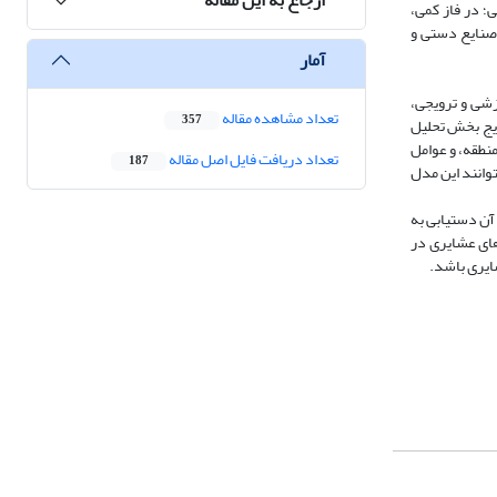
؛ در فاز کمی،
 صنایع دستی و
آمار
زشی و ترویجی،
تعداد مشاهده مقاله
357
ب متغیر است. نتایج بخش تحلیل
نطقه، و عوامل
تعداد دریافت فایل اصل مقاله
187
شتند و می­توانند این مدل
آن دستیابی به
های عشایری در
ایری باشد.