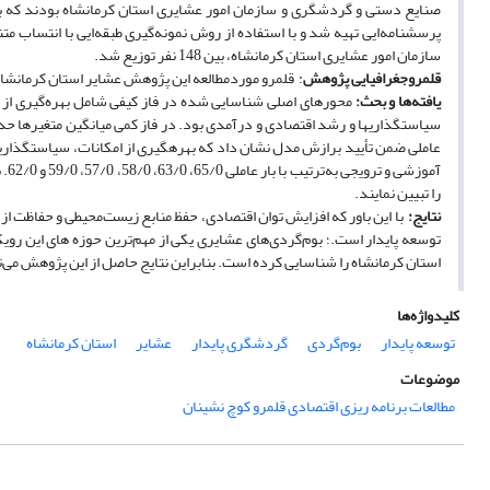
صنایع دستی و گردشگری و سازمان امور عشایری استان کرمانشاه بودند که بع
پرسشنامه‌ایی تهیه شد و با استفاده از روش نمونه‌گیری طبقه‌ایی با انتساب 
سازمان امور عشایری استان کرمانشاه، بین 148 نفر توزیع شد.
قلمروجغرافیایی پژوهش
: قلمرو مورد‌مطالعه این پژوهش عشایر استان کرمانشا
یافته‌ها و بحث:
محورهای اصلی شناسایی شده در فاز کیفی شامل بهره‌گیری از پ
عاملی ضمن تأیید برازش مدل نشان داد که بهره­گیری از امکانات، سیاست­گذاری­ه
آمو
را تبیین نمایند.
نتایج:
با این باور که افزایش توان اقتصادی، حفظ منابع زیست‌محیطی و حفاظت
توسعه پایدار است.؛ بوم‌گردی‌های عشایری یکی از مهم‌ترین حوزه های این ر
استان کرمانشاه را شناسایی کرده است. بنابراین نتایج حاصل از این پژوهش می‌
کلیدواژه‌ها
توسعه پایدار
بوم‌گردی
گردشگری پایدار
عشایر
استان کرمانشاه
موضوعات
مطالعات برنامه ریزی اقتصادی قلمرو کوچ نشینان