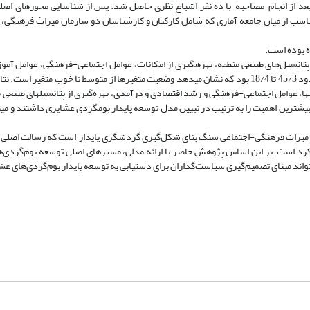
د از انجام مصاحبه با ده نفر اشباع نظری حاصل شد. پس از شناسایی محورهای اصلی
متناسب از میان جامعه آماری که شامل کارکنان و کارشناسان دو سازمان میراث فرهنگی،
ه بوده است.
تانسیل‌های طبیعی منطقه، بهره­گیری از امکانات، عوامل اجتماعی-فرهنگی، عوامل آمو
سیاست­گذاری­ها و رشد اقتصادی و درآمدی بود. در فاز کمی میانگین متغیرها حدود 45/3 تا 18/4 بود که نشان می­دهد وضعیت متغیرها از متوسط تا خو
ا، عوامل اجتماعی-فرهنگی و رشد اقتصادی و درآمدی، بهره‌گیری از پتانسیل­های طبیعی م
زشی و ترویجی به‌ترتیب با بار عاملی 65/0، 63/0، 58/0، 57/0، 59/0 و 62/0. بیشترین اهمیت را به ترتیب در تبیین مدل توسعه پایدار بوم­گردی عشایری دا
 از میراث فرهنگی-اجتماعی سنگ بنای شکل‌گیری گردشگری پایدار است که رسالت اصلی 
ویکرد است. بر این اساس پژوهش حاضر با ارائه مدلی، مسیرهای اصلی توسعه بوم‌گردی‌
تواند مبنای تصمیم‌گیری سیاست‌گذاران برای دستیابی به توسعه پایدار بوم‌گردی‌های عش