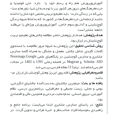
آموزش‌وپرورش هم راه و رسم خود را دارد. حتی قومیت­ها و
خرده‌فرهنگ‌های درون هر کشور نیز با توجه به ارزش­ها، باو­ر­ها و سنت­
هایی که در زندگی دارند؛ باید تعلیم و تربیتی مختص خودشان را داشته
باشند ازجمله این خرده‌فرهنگ‌ها در کشور ما که به لحاظ شیوه زندگی
کوچ‌نشینی و آداب‌ورسوم خاص، آموزش‌وپرورش ویژه‌ای را می‌طلبد
جامعه عشایر است.
هدف پژوهش:
هدف از پژوهش حاضر مطالعه چالش‌های تعلیم و تربیت
کوچ‌نشینان در ایران بود.
روش ­شناسی تحقیق:
این پژوهش به شیوه مرور نظام‌مند با جستجوی
کلمات کلیدی شامل چالش، معضل و مشکل به همراه کلمه مدارس
عشایری و مدارس کوچ­نشین در پایگاه­های علمی Noormags،Google
Scholar ،SID و Magiran در فاصله زمانی 1391 تا 1402 در مجلات
فارسی انجام شد. نهایتاً 11 مقاله فارسی بررسی شد.
قلمروجغرافیایی پژوهش:
قلمروی این پژوهش کوچ­نشینان ایران می­
باشد.
یافته­ ها و بحث:
مهم‌ترین چالش­های به‌دست‌آمده چالش­های انگیزشی،
بومی و محلی، زیست محیطی و جغرافیایی، برنامه‌ریزی درسی، نظام
آموزشی، نیروی انسانی، عدم‌حمایت مردمی و همچنین مالی و اقتصادی
بود.
نتایج:
در راستای مدارس عشایری ابتدا می‌بایست برنامه جامع و
راهبردی به‌وسیله افراد صاحب‌نظر و خبره طراحی و تدوین گردد. در