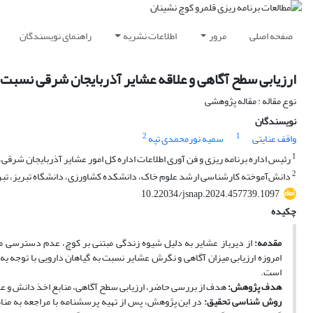
صفحه اصلی
مرور
اطلاعات نشریه
راهنمای نویسندگان
ارزیابی سطح آگاهی و علاقه عشایر آذربایجان شرقی نسبت 
نوع مقاله : مقاله پژوهشی
نویسندگان
2
1
واقف عنایتی
سمیه نورمحمدی تپه
1
رئیس اداره برنامه ریزی و فن آوری اطلاعات اداره کل امور عشایر آذربایجان شرقی،
2
دانش‌آموخته کارشناسی ارشد علوم خاک، دانشکده کشاورزی، دانشگاه تبریز، تبریز
10.22034/jsnap.2024.457739.1097
چکیده
مقدمه:
از دیرباز عشایر به دلیل شیوه زندگی مبتنی بر کوچ، عدم دسترسی مناس
امروزه ارزیابی میزان آگاهی و نگرش عشایر نسبت به گیاهان دارویی با توجه به
است.
هدف پژوهش:
هدف از بررسی حاضر، ارزیابی سطح آگاهی، منابع اخذ دانش و عل
روش ­شناسی تحقیق:
در این پژوهش، پس از تهیه پرسشنامه با مراجعه به منا