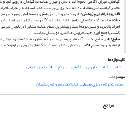
گیاهان، میزان آگاهی، نحوه اخذ دانش و میزان علاقه به گیاهان دارویی انجام 
معتبر گیاه‌شناسی مطابقت داده شد. روایی پرسشنامه با استفاده از نظرات افراد
قلمروجغرافیایی پژوهش:
با توجه به رویکرد پژوهش، جامعه آماری مورد بررسی،
یافته­ ها و بحث:
یافته‌های حاصل نشان داد که 50 درص
افراد باتجربه و مسن بوده است و بیشترین سطح علاقه عشایر آذربایجان‌شرقی 
کشت یا جمع‌آوری جهت فروش علاقه زیادی نشان ندادند.
نتایج:
طبق نتایج بدست آمده از پژوهش حاضر که نشان دهنده محدود بودن منابع
ارتقاء و بهبود سطح آگاهی و دانش عشایر نسبت به گیاهان دارویی در اولویت برنام
کلیدواژه‌ها
عشایر
گیاهان دارویی
آگاهی
مراتع
آذربایجان شرقی
موضوعات
مطالعات برنامه ریزی محیطی ـ اکولوژیک قلمرو کوچ نشینان
مراجع