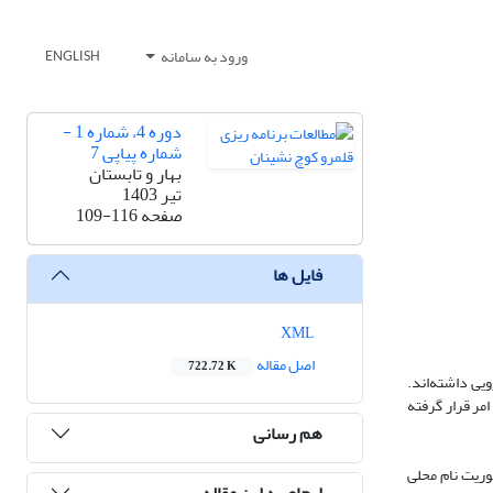
ورود به سامانه
ENGLISH
دوره 4، شماره 1 -
شماره پیاپی 7
بهار و تابستان
تیر 1403
صفحه
109-116
فایل ها
XML
اصل مقاله
722.72 K
یی داشته‌اند.
مر قرار گرفته
هم رسانی
وریت نام محلی
ارجاع به این مقاله