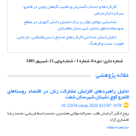
کارکردها و خدمات گسترش و غالبیت گیاهان چوبی در قلمرو
بهره‌برداران مرتعی
شناسایی عوامل مؤثر بر ترک تحصیل دانش آموزان در مقطع
متوسطه مناطق عشایر شهرستان ماهنشان
تحلیل انسان شناختی کارکردهای صنایع دستی قشقایی؛ بازنمایی
هویت، سنت و فرهنگ
شماره جاری:
دوره 6، شماره 1 - شماره پیاپی 11، شهریور 1405
مقاله پژوهشی
تحلیل راهبردهای افزایش مشارکت زنان در اقتصاد روستاهای
قلمرو کوچ نشینان شهرستان شفت
10.22034/jsnap.2026.421507.1078
روح انگیز آسایش طلب، نصراله مولایی هشجین، محمدباسط قریشی، محمد رضا
افشاری آزاد
مشاهده مقاله