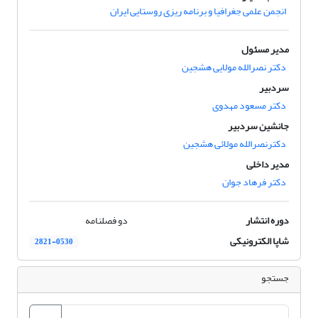
انجمن علمی جغرافیا و برنامه ریزی روستایی ایران
مدیر مسئول
دکتر نصرالله مولایی هشجین
سردبیر
دکتر مسعود مهدوی
جانشین سردبیر
دکترنصرالله مولائی هشجین
مدیر داخلی
دکتر فرهاد جوان
دوره انتشار
دو فصلنامه
شاپا الکترونیکی
2821-0530
جستجو