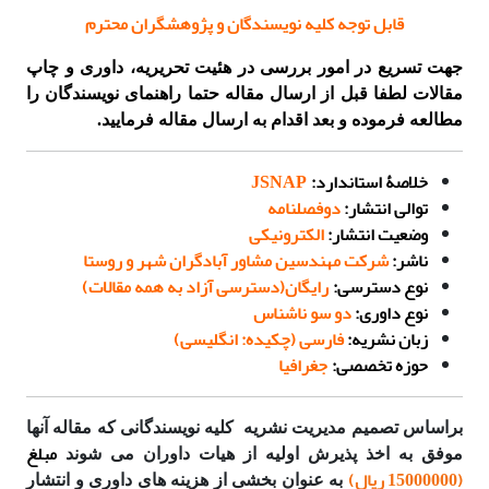
قابل توجه کلیه نویسندگان و پژوهشگران محترم
جهت تسریع در امور بررسی در هئیت تحریریه، داوری و چاپ
مقالات لطفا قبل از ارسال مقاله حتما راهنمای نویسندگان را
مطالعه فرموده و بعد اقدام به ارسال مقاله فرمایید.
خلاصۀ استاندارد:
JSNAP
توالی انتشار:
دوفصلنامه
وضعیت انتشار:
الکترونیکی
ناشر:
شرکت مهندسین مشاور آبادگران شهر و روستا
نوع دسترسی:
رایگان(دسترسی آزاد به همه مقالات)
نوع داوری:
دو سو ناشناس
زبان نشریه:
فارسی (چکیده: انگلیسی)
حوزه تخصصی:
جغرافیا
براساس تصمیم مدیریت نشریه
کلیه نویسندگانی که مقاله آنها
مبلغ
موفق به اخذ پذیرش اولیه از هیات داوران می شوند
(15000000 ریال)
به عنوان بخشی از هزینه های داوری و انتشار