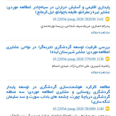
پایداری اقلیمی و آسایش حرارتی در سیاه‌چادر (مطالعه موردی:
عشایر تیره زعفرانلو، طایفه باچوانلو، ایل کرمانج)
10.22034/jsnap.2026.582030.1141
پدرام حصاری، مریم سیف شجاعی، پریسا نورمحمدی
مشاهده مقاله
بررسی ظرفیت توسعه گردشگری تجربه‌گرا در نواحی عشایری
(مطالعه موردی: عشایر شهرستان ایذه)
10.22034/jsnap.2026.579109.1136
راضیه شهپری، علی حاجی نژاد، مهدی حسام
مشاهده مقاله
مطالعه کارکرد هوشمندسازی گردشگری در توسعه پایدار
گردشگری روستایی و عشایری (مطالعه موردی: سه منطقه
گردشگری دریاچۀ چورت، چشمه های باداب سورت و سد سلیمان
تنگه ساری)
10.22034/jsnap.2026.581800.1140
پری موسی پور میاندهی، شهرام ملانیا جلودار، صادق صید بیگی، سهیلا ملک