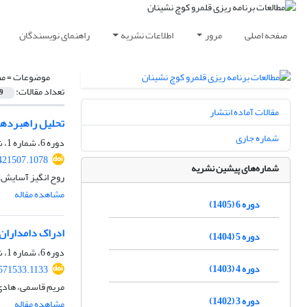
صفحه اصلی
مرور
اطلاعات نشریه
راهنمای نویسندگان
موضوعات =
مط
تعداد مقالات:
9
مقالات آماده انتشار
تحلیل راهبردها
شماره جاری
دوره 6، شماره 1، شهریور 1405
421507.1078
شماره‌های پیشین نشریه
روح انگیز آسایش 
مشاهده مقاله
دوره 6 (1405)
ادراک دامداران
دوره 5 (1404)
دوره 6، شماره 1، شهریور 1405
دوره 4 (1403)
.571533.1133
مریم قاسمی، هادی
دوره 3 (1402)
مشاهده مقاله