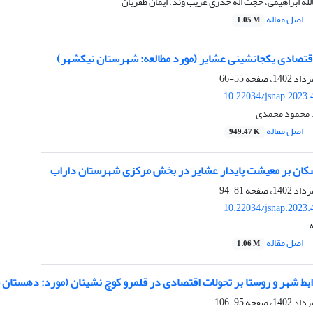
لله ابراهیمی، حجت اله خدری غریب وند، ایمان ظفریان
اصل مقاله
1.05 M
قتصادی یکجانشینی عشایر (مورد مطالعه: شهرستان نیکشهر)
55-66
10.22034/jsnap.2023.
 محمود محمدی
اصل مقاله
949.47 K
کان بر معیشت پایدار عشایر در بخش مرکزی شهرستان داراب
81-94
10.22034/jsnap.2023.
اصل مقاله
1.06 M
ط شهر و روستا بر تحولات اقتصادی در قلمرو کوچ نشینان (مورد: دهستان
95-106