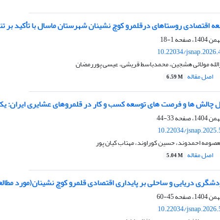
ه اقتصادی روستاهای درقلمرو کوچ نشینان شهرستان ماسال با تأکید بر تن
1-18
10.22034/jsnap.2026.
لله مولائی هشجین، محمدباسط قریشی، عیسی پوررمضان
اصل مقاله
6.59 M
ل چالش ها و فرصت های توسعه کسب و کار در قلمروهای عشایری ایران: یک 
33-44
10.22034/jsnap.2025
عصومه احمدوند، حسین کوراوند، مهتاب کیان پور
اصل مقاله
5.04 M
گری دریایی و ساحلی بر پایداری اقتصادی قلمرو کوچ ­نشینان(مورد مطالع
45-60
10.22034/jsnap.2026