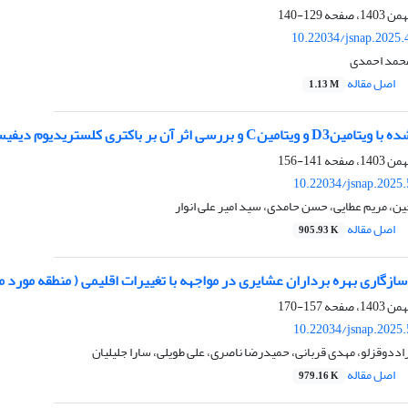
129-140
10.22034/jsnap.2025.
محمد احمدی
اصل مقاله
1.13 M
دیوم دیفیسل با امکان بهره‌گیری از آن در تولید دوغ کوچ‌نشینان ایران
141-156
10.22034/jsnap.2025
ن، مریم عطایی، حسن حامدی، سید امیر علی انوار
اصل مقاله
905.93 K
گاری بهره برداران عشایری در مواجهه با تغییرات اقلیمی ( منطقه مورد 
157-170
10.22034/jsnap.2025
دوقزلو، مهدی قربانی، حمیدرضا ناصری، علی طویلی، سارا جلیلیان
اصل مقاله
979.16 K