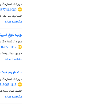
دوره 4، شماره 2، بهمن 1403، صفحه
437748.1089
حسن پارسی پور، 
مشاهده مقاله
تولید دوغ غنی‌شده با ویتامینD3 و ویتامینC و بررسی اثر آن بر باکتری کلستری
دوره 4، شماره 2، بهمن 1403، صفحه
.507055.1112
فاروق مولائی هشجی
مشاهده مقاله
سنجش ظرفیت ساز
دوره 4، شماره 2، بهمن 1403، صفحه
.515065.1115
حمیدرضا رستم مراد
مشاهده مقاله