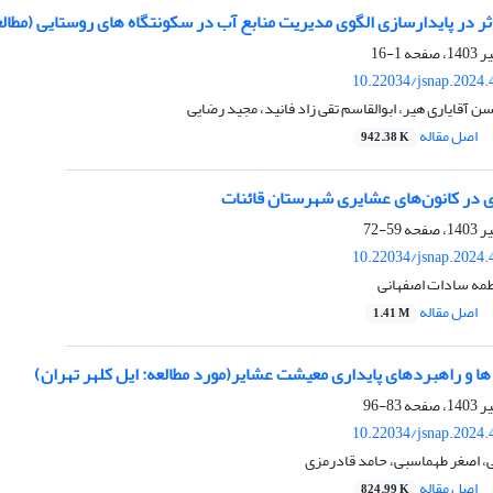
ثر در پایدارسازی الگوی مدیریت منابع آب در سکونتگاه های روستایی (مطا
1-16
10.22034/jsnap.2024.
 آقایاری هیر، ابوالقاسم تقی زاد فانید، مجید رضایی
اصل مقاله
942.38 K
ی در کانون‌های عشایری شهرستان قائنات
59-72
10.22034/jsnap.2024.
طمه سادات اصفهانی
اصل مقاله
1.41 M
ا و راهبردهای پایداری معیشت عشایر(مورد مطالعه: ایل کلهر تهران)
83-96
10.22034/jsnap.2024.
ی، اصغر طهماسبی، حامد قادرمزی
اصل مقاله
824.99 K