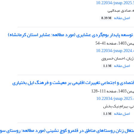
10.22034/jsnap.2025
، صادق عبدالهی
اصل مقاله
8.39 M
 توسعه پایدار بوم‌گردی عشایری (مورد مطالعه: عشایر استان کرمانشاه)
41-54
10.22034/jsnap.2024
 ژیان، احسان خسروی
اصل مقاله
1.1 M
قتصادی و اجتماعی تغییرات اقلیمی بر معیشت و فرهنگ ایل بختیاری
111-128
10.22034/jsnap.2025
نی، بهرام نیک بخش
اصل مقاله
1.1 M
تغال زنان روستاهای مناطق در قلمرو کوچ نشینی (مورد مطالعه: روستای 