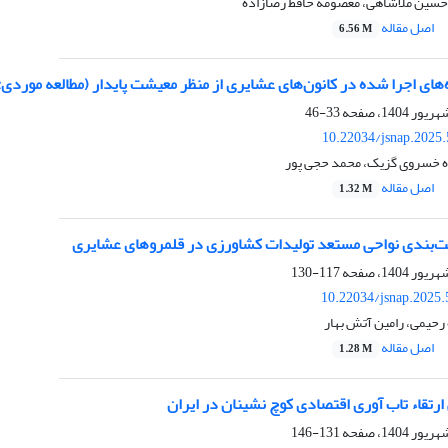
 حسین ملاشاهی، معصومه حافظ رضازاده
اصل مقاله
6.56 M
ه‌های اجرا شده در کانون‌های عشایری از منظر معیشت پایدار (مطالعه مورد
33-46
10.22034/jsnap.2025
ه خسروی گزیک، محمد حجی پور
اصل مقاله
1.32 M
یت‌بندی نواحی مستعد تولیدات کشاورزی در قلمروهای عشایری
117-130
10.22034/jsnap.2025
رحیمی، رامین آتش بهار
اصل مقاله
1.28 M
 ارتقاء تاب آوری اقتصادی کوچ نشینان در ایران
131-146