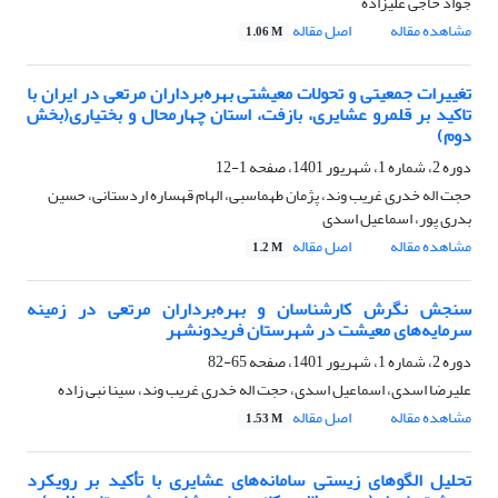
جواد حاجی علیزاده
مشاهده مقاله
اصل مقاله
1.06 M
تغییرات جمعیتی و تحولات معیشتی بهره‌برداران مرتعی در ایران با
تاکید بر قلمرو عشایری، بازفت، استان چهارمحال و بختیاری(بخش
دوم)
دوره 2، شماره 1، شهریور 1401، صفحه
1-12
حجت اله خدری غریب وند، پژمان طهماسبی، الهام قهساره اردستانی، حسین
بدری پور، اسماعیل اسدی
مشاهده مقاله
اصل مقاله
1.2 M
سنجش نگرش کارشناسان و بهره‌برداران مرتعی در زمینه
سرمایه‌های معیشت در شهرستان فریدونشهر
دوره 2، شماره 1، شهریور 1401، صفحه
65-82
علیرضا اسدی، اسماعیل اسدی، حجت اله خدری غریب وند، سینا نبی زاده
مشاهده مقاله
اصل مقاله
1.53 M
تحلیل الگوهای زیستی سامانه‌های عشایری با تأکید بر رویکرد