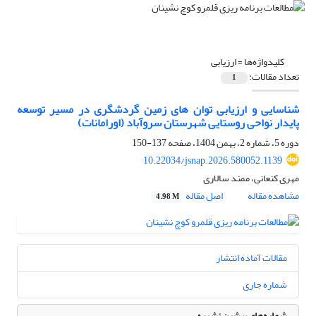
کلیدواژه‌ها =
ارزیابی
تعداد مقالات:
1
شناسایی و ارزیابی توان ­های زمین گردشگری در مسیر توسعه
پایدار نواحی روستایی شهرستان سروآباد
(اورامانات)
دوره 5، شماره 2، بهمن 1404، صفحه
137-150
10.22034/jsnap.2026.580052.1139
مهری کنعانی، ممند سالاری
مشاهده مقاله
اصل مقاله
4.98 M
مقالات آماده انتشار
شماره جاری
شماره‌های پیشین نشریه