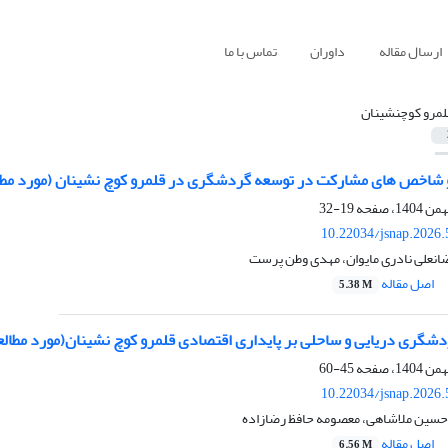
ارسال مقاله
داوران
تماس با ما
لمرو کوچ­نشینان
و شاخص های مشارکت در توسعه گردشگری در قلمرو کوچ نشینان (مورد مطا
19-32
10.22034/jsnap.2026
انعلی نادری مایوان، مهدی وطن پرست
اصل مقاله
5.38 M
گری دریایی و ساحلی بر پایداری اقتصادی قلمرو کوچ ­نشینان(مورد مطالع
45-60
10.22034/jsnap.2026
 حسین ملاشاهی، معصومه حافظ رضازاده
اصل مقاله
6.56 M