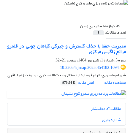
کلیدواژه‌ها =
کاربری زمین
تعداد مقالات:
1
مدیریت حفظ یا حذف گسترش و چیرگی گیاهان چوبی در قلمرو
مراتع زاگرس مرکزی
دوره 5، شماره 1، شهریور 1404، صفحه
21-32
10.22034/jsnap.2025.454182.1094
شهرام منصوری، الهام قهساره اردستانی، حجت الله خدری غریبوند، زهرا باقری
مشاهده مقاله
اصل مقاله
970.94 K
مقالات آماده انتشار
شماره جاری
شماره‌های پیشین نشریه