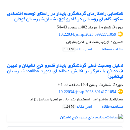
شناسایی راهکارهای گردشگری پایدار در راستای توسعه اقتصادی
سکونتگاه‎های روستایی در قلمرو کوچ نشینان شهرستان قوچان
دوره 3، شماره 1، مرداد 1402، صفحه
43-54
10.22034/jsnap.2023.399227.1059
حسین دلاوری، رمضانعلی نادری مایوان
مشاهده مقاله
اصل مقاله
1.01 M
تحلیل وضعیت فعلی گردشگری پایدار قلمرو کوچ نشینان و تبیین
آینده آن با تمرکز بر آمایش منطقه ای (مورد مطالعه: شهرستان
نیکشهر)
دوره 2، شماره 2، بهمن 1401، صفحه
53-64
10.22034/jsnap.2023.391417.1054
ضیاءالحق هاشم زهی، اسفندیار بندریان، مرتضی اسماعیل نژاد
مشاهده مقاله
اصل مقاله
1.26 M