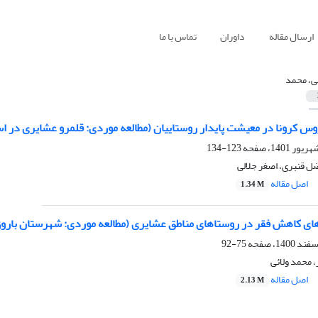
ارسال مقاله
داوران
تماس با ما
ئی، محمد
وس کرونا در معیشت پایدار روستاییان (مطالعه موردی: قلمرو عشایری در ا
123-134
ضل قنبری، اصغر جلالی
اصل مقاله
1.34 M
ی کاهش فقر در روستاهای مناطق عشایری (مطالعه موردی: شهرستان بارو
75-92
 محمد ولائی
اصل مقاله
2.13 M