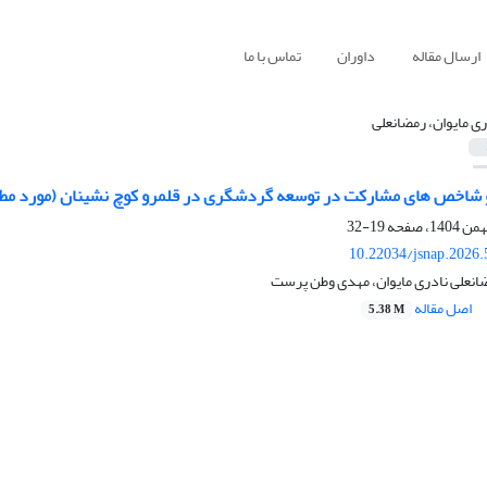
ارسال مقاله
داوران
تماس با ما
ری مایوان، رمضانعلی
و شاخص های مشارکت در توسعه گردشگری در قلمرو کوچ نشینان (مورد مطا
19-32
10.22034/jsnap.2026
انعلی نادری مایوان، مهدی وطن پرست
اصل مقاله
5.38 M