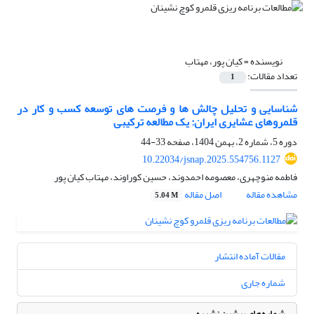
نویسنده =
کیان پور، مهتاب
تعداد مقالات:
1
شناسایی و تحلیل چالش ها و فرصت های توسعه کسب و کار در
قلمروهای عشایری ایران: یک مطالعه ترکیبی
دوره 5، شماره 2، بهمن 1404، صفحه
33-44
10.22034/jsnap.2025.554756.1127
فاطمه منوچهری، معصومه احمدوند، حسین کوراوند، مهتاب کیان پور
مشاهده مقاله
اصل مقاله
5.04 M
مقالات آماده انتشار
شماره جاری
شماره‌های پیشین نشریه