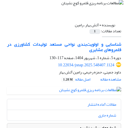
نویسنده =
آتش بهار، رامین
تعداد مقالات:
1
شناسایی و اولویت‌بندی نواحی مستعد تولیدات کشاورزی در
قلمروهای عشایری
دوره 5، شماره 1، شهریور 1404، صفحه
117-130
10.22034/jsnap.2025.548407.1124
داود جمینی، حمزه رحیمی، رامین آتش بهار
مشاهده مقاله
اصل مقاله
1.28 M
مقالات آماده انتشار
شماره جاری
شماره‌های پیشین نشریه