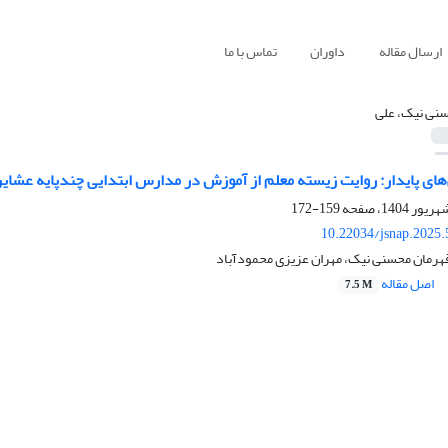
ارسال مقاله
داوران
تماس با ما
نی نیک، علی
های پایدار: روایت زیسته معلم از آموزش در مدارس ابتدایی چندپایه عشایر
159-172
10.22034/jsnap.2025
هرمان محسنی نیک، مهران عزیزی محمودآباد
اصل مقاله
7.5 M