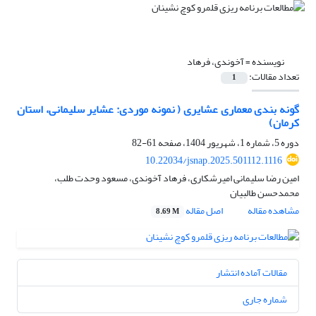
نویسنده =
آخوندی، فرهاد
تعداد مقالات:
1
گونه بندی معماری عشایری ( نمونه موردی: عشایر سلیمانی، استان
کرمان)
دوره 5، شماره 1، شهریور 1404، صفحه
61-82
10.22034/jsnap.2025.501112.1116
امین رضا سلیمانی امیرشکاری، فرهاد آخوندی، مسعود وحدت طلب،
محمدحسن طالبیان
مشاهده مقاله
اصل مقاله
8.69 M
مقالات آماده انتشار
شماره جاری