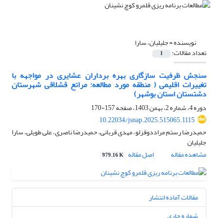
نویسنده =
جلیلیان، سارا
تعداد مقالات:
1
سنجش ظرفیت سازگاری بهره برداران عشایری در مواجهه با
تغییرات اقلیمی ( منطقه مورد مطالعه: مراتع قشلاقی شهرستان
دشتستان استان بوشهر)
دوره 4، شماره 2، بهمن 1403، صفحه
157-170
10.22034/jsnap.2025.515065.1115
حمیدرضا رستم مراددوقزلو، مهدی قربانی، حمیدرضا ناصری، علی طویلی، سارا
جلیلیان
مشاهده مقاله
اصل مقاله
979.16 K
مقالات آماده انتشار
شماره جاری