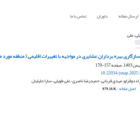
ارسال مقاله
داوران
تماس با ما
لی، علی
گاری بهره برداران عشایری در مواجهه با تغییرات اقلیمی ( منطقه مورد 
157-170
10.22034/jsnap.2025
دوقزلو، مهدی قربانی، حمیدرضا ناصری، علی طویلی، سارا جلیلیان
اصل مقاله
979.16 K